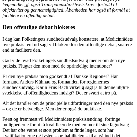
lægemidler, jf. også Transparensdirektivets krav i forhold til
objektivitet og gennemsigtighed. Åbenheden har også til formål at
facilitere en offentlig debat.
Den offentlige debat blokeres
I dag kan Folketingets sundhedsudvalg konstatere, at Medicinrådets
nye praksis rent ud sagt vil blokere for den offentlige debat, snarere
end at facilitere den.
Gad vide hvad Folketingets sundhedsudvalg mener om den nye
praksis. Flugter den mon med de oprindelige intentioner?
Er den nye praksis mon godkendt af Danske Regioner? Har
formand Anders Kühnau og formanden for regionernes
sundhedsudvalg, Karin Friis Bach virkelig sagt ja til denne uhørte
svækkelse af offentlighedens indsigt? Det er svært at tro på.
Alt det handler om de principielle udfordringer med den nye praksis
– og de er betydelige. Men der er også de praktiske.
Først og fremmest vil Medicinrådets praksisændring, forringe
mulighederne for at få kvalificerede medlemmer til sine fagudvalg.
Det har ofte været et stort problem at finde læger, som har
kvalifikationerne og lysten – og habiliteten – til at gå ind i det