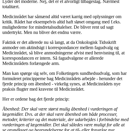
Lyder det moderne. Nej, det er et alvorligt tilbageslag. Nærmest
totalitært.
Medicinrådet har såmænd altid været karrig med oplysninger om
kritik. Rådet har eksempelvis altid haft sløset omgang med f.eks.
mulighederne for mindretalsudtalelser. De bliver rent ud sagt
undertrykt. Men nu bliver det endnu værre.
Faktisk er det allerede nu så langt, at da Onkologisk Tidsskrift
anmoder om aktindsigt i korrespondancer mellem fagudvalg og
Medicinrådet, så blive anmodningerne afvist med henvisning til, at
korrespondancen er intern. Så fagudvalgene er allerede
Medicinrådets forlængede arm.
Man kan spørge sig selv, om Folketingets sundhedsudvalg, som har
formuleret principperne bag Medicinrådets arbejde - herunder det
fjerde princip om åbenhed - virkelig synes, at Medicinrådets nye
praksis flugter med kravene til Medicinrådet.
Her er ordene bag det fjerde princip:
Åbenhed: Der skal være størst mulig åbenhed i vurderingen af
lægemidler. Dvs. at der skal være åbenhed om både processer,
metoder, kriterier og det materiale, der udarbejdes i forbindelse med
vurderingen af lægemidler. Det skal således være muligt for alle at
se grundlaget og begrundelserne for at til- eller fravælge nye