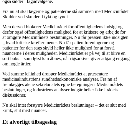
også sidder i fagudvalgene.
Fra nu af skal lægerne og patienterne stå sammen med Medicinrådet.
Skulder ved skulder. I tykt og tyndt.
Men derved blokerer Medicinrådet for offentlighedens indsigt og
derfor også offentlighedens mulighed for at kritisere og arbejde for
at omgøre Medicinrådets beslutninger. Nu får pressen ikke indsigten
i, hvad kritiske kræfter mener. Nu får patientforeningerne og
patienter for den sags skyld heller ikke mulighed for at forstå
nuancerne i deres muligheder. Medicinrådet er på vej til at blive en
sort boks – som først kan åbnes, når rigsarkivet giver adgang engang
om nogle årtier.
Ved samme lejlighed dropper Medicinrådet at præsentere
medicinalindustriens sundhedsøkonomiske analyser. Fra nu af
fremlægges alene sekretariatets egne beregninger i Medicinrådets
beslutninger, og industriens analyser indgår heller ikke i rådets
diskussioner.
Nu skal intet forstyrre Medicinrådets beslutninger – det er slut med
kritik, slut med nuancer.
Et alvorligt tilbageslag