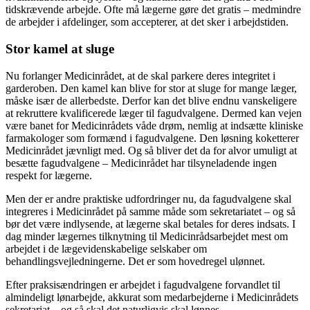
tidskrævende arbejde. Ofte må lægerne gøre det gratis – medmindre
de arbejder i afdelinger, som accepterer, at det sker i arbejdstiden.
Stor kamel at sluge
Nu forlanger Medicinrådet, at de skal parkere deres integritet i
garderoben. Den kamel kan blive for stor at sluge for mange læger,
måske især de allerbedste. Derfor kan det blive endnu vanskeligere
at rekruttere kvalificerede læger til fagudvalgene. Dermed kan vejen
være banet for Medicinrådets våde drøm, nemlig at indsætte kliniske
farmakologer som formænd i fagudvalgene. Den løsning koketterer
Medicinrådet jævnligt med. Og så bliver det da for alvor umuligt at
besætte fagudvalgene – Medicinrådet har tilsyneladende ingen
respekt for lægerne.
Men der er andre praktiske udfordringer nu, da fagudvalgene skal
integreres i Medicinrådet på samme måde som sekretariatet – og så
bør det være indlysende, at lægerne skal betales for deres indsats. I
dag minder lægernes tilknytning til Medicinrådsarbejdet mest om
arbejdet i de lægevidenskabelige selskaber om
behandlingsvejledningerne. Det er som hovedregel ulønnet.
Efter praksisændringen er arbejdet i fagudvalgene forvandlet til
almindeligt lønarbejde, akkurat som medarbejderne i Medicinrådets
sekretariat – og så skal det naturligvis skal lønnes.