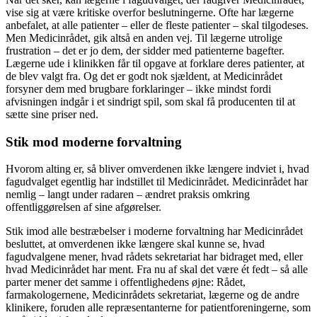
vise sig at være kritiske overfor beslutningerne. Ofte har lægerne
anbefalet, at alle patienter – eller de fleste patienter – skal tilgodeses.
Men Medicinrådet, gik altså en anden vej. Til lægerne utrolige
frustration – det er jo dem, der sidder med patienterne bagefter.
Lægerne ude i klinikken får til opgave at forklare deres patienter, at
de blev valgt fra. Og det er godt nok sjældent, at Medicinrådet
forsyner dem med brugbare forklaringer – ikke mindst fordi
afvisningen indgår i et sindrigt spil, som skal få producenten til at
sætte sine priser ned.
Stik mod moderne forvaltning
Hvorom alting er, så bliver omverdenen ikke længere indviet i, hvad
fagudvalget egentlig har indstillet til Medicinrådet. Medicinrådet har
nemlig – langt under radaren – ændret praksis omkring
offentliggørelsen af sine afgørelser.
Stik imod alle bestræbelser i moderne forvaltning har Medicinrådet
besluttet, at omverdenen ikke længere skal kunne se, hvad
fagudvalgene mener, hvad rådets sekretariat har bidraget med, eller
hvad Medicinrådet har ment. Fra nu af skal det være ét fedt – så alle
parter mener det samme i offentlighedens øjne: Rådet,
farmakologernene, Medicinrådets sekretariat, lægerne og de andre
klinikere, foruden alle repræsentanterne for patientforeningerne, som