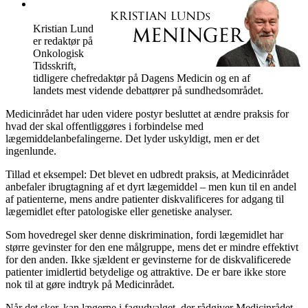
Kristian Lund
er redaktør på
Onkologisk
Tidsskrift,
tidligere chefredaktør på Dagens Medicin og en af
landets mest vidende debattører på sundhedsområdet.
Medicinrådet har uden videre postyr besluttet at ændre praksis for
hvad der skal offentliggøres i forbindelse med
lægemiddelanbefalingerne. Det lyder uskyldigt, men er det
ingenlunde.
Tillad et eksempel: Det blevet en udbredt praksis, at Medicinrådet
anbefaler ibrugtagning af et dyrt lægemiddel – men kun til en andel
af patienterne, mens andre patienter diskvalificeres for adgang til
lægemidlet efter patologiske eller genetiske analyser.
Som hovedregel sker denne diskrimination, fordi lægemidlet har
større gevinster for den ene målgruppe, mens det er mindre effektivt
for den anden. Ikke sjældent er gevinsterne for de diskvalificerede
patienter imidlertid betydelige og attraktive. De er bare ikke store
nok til at gøre indtryk på Medicinrådet.
Når det sker, kan lægerne i fagudvalget, der rådgiver Medicinrådet,