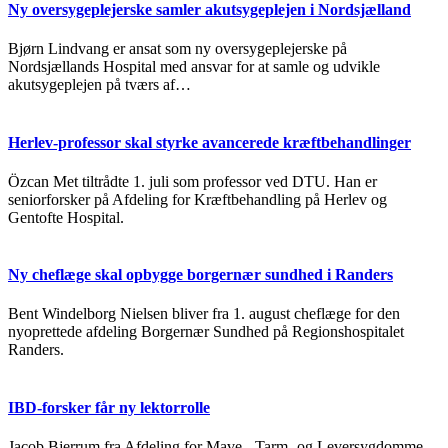
Ny oversygeplejerske samler akutsygeplejen i Nordsjælland
Bjørn Lindvang er ansat som ny oversygeplejerske på
Nordsjællands Hospital med ansvar for at samle og udvikle
akutsygeplejen på tværs af…
Herlev-professor skal styrke avancerede kræftbehandlinger
Özcan Met tiltrådte 1. juli som professor ved DTU. Han er
seniorforsker på Afdeling for Kræftbehandling på Herlev og
Gentofte Hospital.
Ny cheflæge skal opbygge borgernær sundhed i Randers
Bent Windelborg Nielsen bliver fra 1. august cheflæge for den
nyoprettede afdeling Borgernær Sundhed på Regionshospitalet
Randers.
IBD-forsker får ny lektorrolle
Jacob Bjerrum fra Afdeling for Mave-, Tarm- og Leversygdomme