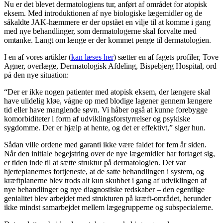
Nu er det blevet dermatologiens tur, anført af området for atopisk
eksem. Med introduktionen af nye biologiske lægemidler og de
såkaldte JAK-hæmmere er der opstået en vilje til at komme i gang
med nye behandlinger, som dermatologerne skal forvalte med
omtanke. Langt om længe er der kommet penge til dermatologien.
I en af vores artikler (
kan læses her
) sætter en af fagets profiler, Tove
Agner, overlæge, Dermatologisk Afdeling, Bispebjerg Hospital, ord
på den nye situation:
“Der er ikke nogen patienter med atopisk eksem, der længere skal
have ulidelig kløe, vågne op med blodige lagener gennem længere
tid eller have manglende søvn. Vi håber også at kunne forebygge
komorbiditeter i form af udviklingsforstyrrelser og psykiske
sygdomme. Der er hjælp at hente, og det er effektivt,” siger hun.
Sådan ville ordene med garanti ikke være faldet for fem år siden.
Når den initiale begejstring over de nye lægemidler har fortaget sig,
er tiden inde til at sætte struktur på dermatologien. Det var
hjerteplanernes fortjeneste, at de satte behandlingen i system, og
kræftplanerne blev trods alt kun skubbet i gang af udviklingen af
nye behandlinger og nye diagnostiske redskaber – den egentlige
genialitet blev arbejdet med strukturen på kræft-området, herunder
ikke mindst samarbejdet mellem lægegrupperne og subspecialerne.