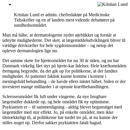
Kristian Lund er admin. chefredaktør på Medicinske
Tidsskrifter og en af landets mest vidende debattører på
sundhedsområdet.
Man må håbe, at dermatologerne nyder øjeblikket og forstår at
udnytte mulighederne. Det sker, at lægemiddeludviklingen bliver til
vældige drivkræfter for hele sygdomsområder – og netop det
oplever dermatologien lige nu.
Det samme skete for hjerteområdet for nu 30 år siden, og nu har
Danmark virkelig fået styr på hjerte-kar lidelser. Hele kræftområdets
fremgang begyndte, da det gik op for politikerne, at der fandtes
muligheder. At patienter faktisk kunne komme i komme i
meningsfuld behandling – de havde ellers mistet håbet. Siden er der
investeret mange milliarder i at opruste kræftbehandlingen.
Scleroseområdet fik luft under vingerne, da nye brugbare
lægemidler dukkede op, og hele området fik ny optimisme.
Psykiatrien er – til sammenligning - aldrig blevet begunstiget med
lægemidler med stor effekt. Jo, på enkelte områder, men ikke
tilstrækkeligt til, at politikerne har turdet tro på, at nu kunne der
stilles noget op. Derfor sakker psykiatrien fatalt bagud.