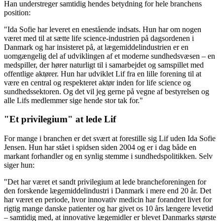
Han understreger samtidig hendes betydning for hele branchens
position:
"Ida Sofie har leveret en enestående indsats. Hun har om nogen
været med til at sætte life science-industrien på dagsordenen i
Danmark og har insisteret på, at lægemiddelindustrien er en
uomgængelig del af udviklingen af et moderne sundhedsvæsen – en
medspiller, der hører naturligt til i samarbejdet og samspillet med
offentlige aktører. Hun har udviklet Lif fra en lille forening til at
være en central og respekteret aktør inden for life science og
sundhedssektoren. Og det vil jeg gerne på vegne af bestyrelsen og
alle Lifs medlemmer sige hende stor tak for."
"Et privilegium" at lede Lif
For mange i branchen er det svært at forestille sig Lif uden Ida Sofie
Jensen. Hun har stået i spidsen siden 2004 og er i dag både en
markant forhandler og en synlig stemme i sundhedspolitikken. Selv
siger hun:
"Det har været et sandt privilegium at lede brancheforeningen for
den forskende lægemiddelindustri i Danmark i mere end 20 år. Det
har været en periode, hvor innovativ medicin har forandret livet for
rigtig mange danske patienter og har givet os 10 års længere levetid
– samtidig med, at innovative lægemidler er blevet Danmarks største