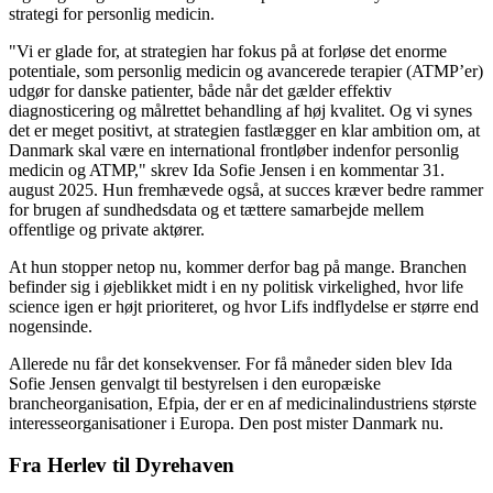
strategi for personlig medicin.
"Vi er glade for, at strategien har fokus på at forløse det enorme
potentiale, som personlig medicin og avancerede terapier (ATMP’er)
udgør for danske patienter, både når det gælder effektiv
diagnosticering og målrettet behandling af høj kvalitet. Og vi synes
det er meget positivt, at strategien fastlægger en klar ambition om, at
Danmark skal være en international frontløber indenfor personlig
medicin og ATMP," skrev Ida Sofie Jensen i en kommentar 31.
august 2025. Hun fremhævede også, at succes kræver bedre rammer
for brugen af sundhedsdata og et tættere samarbejde mellem
offentlige og private aktører.
At hun stopper netop nu, kommer derfor bag på mange. Branchen
befinder sig i øjeblikket midt i en ny politisk virkelighed, hvor life
science igen er højt prioriteret, og hvor Lifs indflydelse er større end
nogensinde.
Allerede nu får det konsekvenser. For få måneder siden blev Ida
Sofie Jensen genvalgt til bestyrelsen i den europæiske
brancheorganisation, Efpia, der er en af medicinalindustriens største
interesseorganisationer i Europa. Den post mister Danmark nu.
Fra Herlev til Dyrehaven