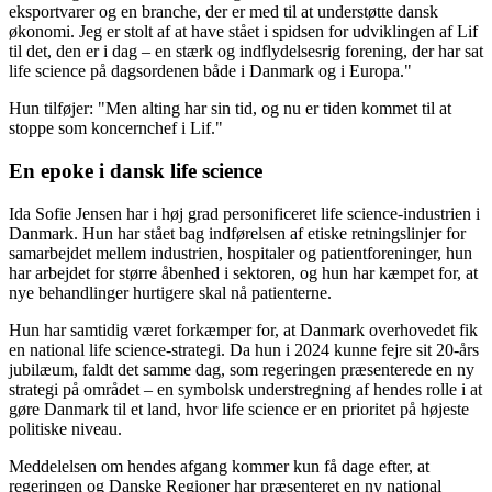
eksportvarer og en branche, der er med til at understøtte dansk
økonomi. Jeg er stolt af at have stået i spidsen for udviklingen af Lif
til det, den er i dag – en stærk og indflydelsesrig forening, der har sat
life science på dagsordenen både i Danmark og i Europa."
Hun tilføjer: "Men alting har sin tid, og nu er tiden kommet til at
stoppe som koncernchef i Lif."
En epoke i dansk life science
Ida Sofie Jensen har i høj grad personificeret life science-industrien i
Danmark. Hun har stået bag indførelsen af etiske retningslinjer for
samarbejdet mellem industrien, hospitaler og patientforeninger, hun
har arbejdet for større åbenhed i sektoren, og hun har kæmpet for, at
nye behandlinger hurtigere skal nå patienterne.
Hun har samtidig været forkæmper for, at Danmark overhovedet fik
en national life science-strategi. Da hun i 2024 kunne fejre sit 20-års
jubilæum, faldt det samme dag, som regeringen præsenterede en ny
strategi på området – en symbolsk understregning af hendes rolle i at
gøre Danmark til et land, hvor life science er en prioritet på højeste
politiske niveau.
Meddelelsen om hendes afgang kommer kun få dage efter, at
regeringen og Danske Regioner har præsenteret en ny national