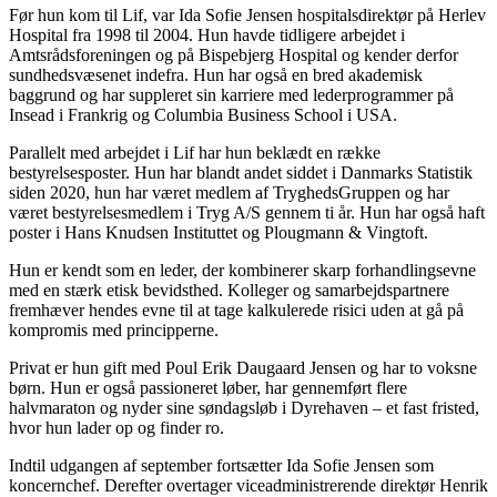
Før hun kom til Lif, var Ida Sofie Jensen hospitalsdirektør på Herlev
Hospital fra 1998 til 2004. Hun havde tidligere arbejdet i
Amtsrådsforeningen og på Bispebjerg Hospital og kender derfor
sundhedsvæsenet indefra. Hun har også en bred akademisk
baggrund og har suppleret sin karriere med lederprogrammer på
Insead i Frankrig og Columbia Business School i USA.
Parallelt med arbejdet i Lif har hun beklædt en række
bestyrelsesposter. Hun har blandt andet siddet i Danmarks Statistik
siden 2020, hun har været medlem af TryghedsGruppen og har
været bestyrelsesmedlem i Tryg A/S gennem ti år. Hun har også haft
poster i Hans Knudsen Instituttet og Plougmann & Vingtoft.
Hun er kendt som en leder, der kombinerer skarp forhandlingsevne
med en stærk etisk bevidsthed. Kolleger og samarbejdspartnere
fremhæver hendes evne til at tage kalkulerede risici uden at gå på
kompromis med principperne.
Privat er hun gift med Poul Erik Daugaard Jensen og har to voksne
børn. Hun er også passioneret løber, har gennemført flere
halvmaraton og nyder sine søndagsløb i Dyrehaven – et fast fristed,
hvor hun lader op og finder ro.
Indtil udgangen af september fortsætter Ida Sofie Jensen som
koncernchef. Derefter overtager viceadministrerende direktør Henrik