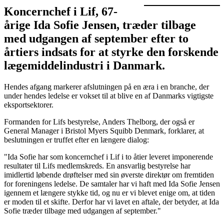
Koncernchef i Lif, 67-
årige Ida Sofie Jensen, træder tilbage
med udgangen af september efter to
årtiers indsats for at styrke den forskende
lægemiddelindustri i Danmark.
Hendes afgang markerer afslutningen på en æra i en branche, der
under hendes ledelse er vokset til at blive en af Danmarks vigtigste
eksportsektorer.
Formanden for Lifs bestyrelse, Anders Thelborg, der også er
General Manager i Bristol Myers Squibb Denmark, forklarer, at
beslutningen er truffet efter en længere dialog:
"Ida Sofie har som koncernchef i Lif i to åtier leveret imponerende
resultater til Lifs medlemskreds. En ansvarlig bestyrelse har
imidlertid løbende drøftelser med sin øverste direktør om fremtiden
for foreningens ledelse. De samtaler har vi haft med Ida Sofie Jensen
igennem et længere stykke tid, og nu er vi blevet enige om, at tiden
er moden til et skifte. Derfor har vi lavet en aftale, der betyder, at Ida
Sofie træder tilbage med udgangen af september."