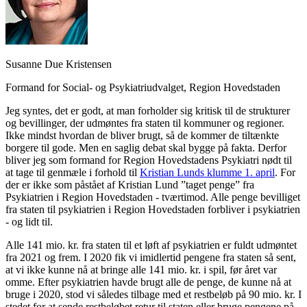
Susanne Due Kristensen
Formand for Social- og Psykiatriudvalget, Region Hovedstaden
Jeg syntes, det er godt, at man forholder sig kritisk til de strukturer
og bevillinger, der udmøntes fra staten til kommuner og regioner.
Ikke mindst hvordan de bliver brugt, så de kommer de tiltænkte
borgere til gode. Men en saglig debat skal bygge på fakta. Derfor
bliver jeg som formand for Region Hovedstadens Psykiatri nødt til
at tage til genmæle i forhold til
Kristian Lunds klumme 1. april
. For
der er ikke som påstået af Kristian Lund ”taget penge” fra
Psykiatrien i Region Hovedstaden - tværtimod. Alle penge bevilliget
fra staten til psykiatrien i Region Hovedstaden forbliver i psykiatrien
- og lidt til.
Alle 141 mio. kr. fra staten til et løft af psykiatrien er fuldt udmøntet
fra 2021 og frem. I 2020 fik vi imidlertid pengene fra staten så sent,
at vi ikke kunne nå at bringe alle 141 mio. kr. i spil, før året var
omme. Efter psykiatrien havde brugt alle de penge, de kunne nå at
bruge i 2020, stod vi således tilbage med et restbeløb på 90 mio. kr. I
stedet for at sende restbeløbet retur til staten eller bruge pengene på