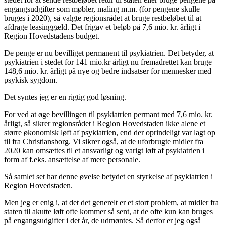
engangsudgifter som møbler, maling m.m. (for pengene skulle
bruges i 2020), så valgte regionsrådet at bruge restbeløbet til at
afdrage leasinggæld. Det frigav et beløb på 7,6 mio. kr. årligt i
Region Hovedstadens budget.
De penge er nu bevilliget permanent til psykiatrien. Det betyder, at
psykiatrien i stedet for 141 mio.kr årligt nu fremadrettet kan bruge
148,6 mio. kr. årligt på nye og bedre indsatser for mennesker med
psykisk sygdom.
Det syntes jeg er en rigtig god løsning.
For ved at øge bevillingen til psykiatrien permant med 7,6 mio. kr.
årligt, så sikrer regionsrådet i Region Hovedstaden ikke alene et
større økonomisk løft af psykiatrien, end der oprindeligt var lagt op
til fra Christiansborg. Vi sikrer også, at de uforbrugte midler fra
2020 kan omsættes til et ansvarligt og varigt løft af psykiatrien i
form af f.eks. ansættelse af mere personale.
Så samlet set har denne øvelse betydet en styrkelse af psykiatrien i
Region Hovedstaden.
Men jeg er enig i, at det det generelt er et stort problem, at midler fra
staten til akutte løft ofte kommer så sent, at de ofte kun kan bruges
på engangsudgifter i det år, de udmøntes. Så derfor er jeg også