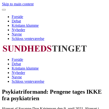
Skip to main content
Forside
Debat
Kristians klumme
Nyheder
Navne
Schloss venteværelse
Forside
Debat
Kristians klumme
Nyheder
Navne
Schloss venteværelse
Psykiatriformand: Pengene tages IKKE
fra psykiatrien
Skrevet af Susanne Due Kristensen den
9. april 2021
. Skrevet i