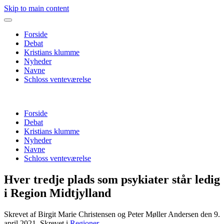
Skip to main content
Forside
Debat
Kristians klumme
Nyheder
Navne
Schloss venteværelse
Forside
Debat
Kristians klumme
Nyheder
Navne
Schloss venteværelse
Hver tredje plads som psykiater står ledig
i Region Midtjylland
Skrevet af Birgit Marie Christensen og Peter Møller Andersen den
9.
april 2021
. Skrevet i
Regioner
.