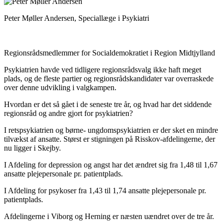
Peter Møller Andersen, Speciallæge i Psykiatri
Regionsrådsmedlemmer for Socialdemokratiet i Region Midtjylland
Psykiatrien havde ved tidligere regionsrådsvalg ikke haft meget
plads, og de fleste partier og regionsrådskandidater var overraskede
over denne udvikling i valgkampen.
Hvordan er det så gået i de seneste tre år, og hvad har det siddende
regionsråd og andre gjort for psykiatrien?
I retspsykiatrien og børne- ungdomspsykiatrien er der sket en mindre
tilvækst af ansatte. Størst er stigningen på Risskov-afdelingerne, der
nu ligger i Skejby.
I Afdeling for depression og angst har det ændret sig fra 1,48 til 1,67
ansatte plejepersonale pr. patientplads.
I Afdeling for psykoser fra 1,43 til 1,74 ansatte plejepersonale pr.
patientplads.
Afdelingerne i Viborg og Herning er næsten uændret over de tre år.