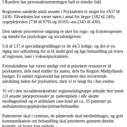
I Randers har personalenormeringen haft et mindre fald.
Regionens samlede antal ansatte i Psykiatrien er steget fra 1837 til
2430. Tilvæksten har været størst i antal for læger (182 til 249),
sygeplejersker (738 til 979) og SOSU-ass.(345 til 430).
Den største procentvise stigning er sket for ergo- og fysioterapeuter
og mindst for psykologer og socialrådgivere.
Ud af 137,4 speciallægestillinger er de 44,5 ledige, og det er en
rigtig stor udfordring for at få skabt god og lige behandling på tværs
af regionen, især i voksenpsykiatrien.
Fremskridtene har været muligt ved at prioritere ressourcer til
psykiatrien, dels med midler fra staten, dels fra Region Midtjyllands
budget. Et samlet regionsråd har prioriteret den nuværende
udvikling inden for psykiatrien, men vi er langt fra i hus endnu.
Vi vil i den socialdemokratiske regionsrådsgruppe arbejde hen imod
2,0 ansatte plejepersonaler pr. patientplads i alle akutte
modtageafsnit og et ambulant case-load på ca. 35 patienter pr.
ambulatoriesygeplejerske/primærbehandler.
Patienterne skal i centrum, de pårørende skal medinddrages, og god
kommunikation om behandling skal prioriteres gennem direkte
kontakt, så tvang kan undgås.