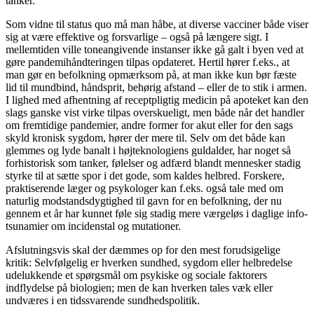
tanker.
Som vidne til status quo må man håbe, at diverse vacciner både viser
sig at være effektive og forsvarlige – også på længere sigt. I
mellemtiden ville toneangivende instanser ikke gå galt i byen ved at
gøre pandemihåndteringen tilpas opdateret. Hertil hører f.eks., at
man gør en befolkning opmærksom på, at man ikke kun bør fæste
lid til mundbind, håndsprit, behørig afstand – eller de to stik i armen.
I lighed med afhentning af receptpligtig medicin på apoteket kan den
slags ganske vist virke tilpas overskueligt, men både når det handler
om fremtidige pandemier, andre former for akut eller for den sags
skyld kronisk sygdom, hører der mere til. Selv om det både kan
glemmes og lyde banalt i højteknologiens guldalder, har noget så
forhistorisk som tanker, følelser og adfærd blandt mennesker stadig
styrke til at sætte spor i det gode, som kaldes helbred. Forskere,
praktiserende læger og psykologer kan f.eks. også tale med om
naturlig modstandsdygtighed til gavn for en befolkning, der nu
gennem et år har kunnet føle sig stadig mere værgeløs i daglige info-
tsunamier om incidenstal og mutationer.
Afslutningsvis skal der dæmmes op for den mest forudsigelige
kritik: Selvfølgelig er hverken sundhed, sygdom eller helbredelse
udelukkende et spørgsmål om psykiske og sociale faktorers
indflydelse på biologien; men de kan hverken tales væk eller
undværes i en tidssvarende sundhedspolitik.