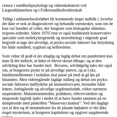
censor i sundhedspsykologi og videnskabsteori ved
Lægeuddannelsen og i Folkesundhedsvidenskab
Tidligt i uddannelsesforløbet får kommende læger indblik i, hvorfor
det ikke er nok at diagnosticere og behandle mennesker, som om de
kun var bundter af celler, der fungerer som biologiske stimulus-
respons-enheder. Siden 1970´erne er også traditionelt konservative
specialer som molekylærgenetik og neurobiologi i stigende grad
begyndt at tage det alvorligt, at psyko-sociale faktorer har betydning
for både sundhed, sygdom og helbredelse.
Som vidne til godt et års ufaglig og faglig debat om pandemien kan
man få det indtryk, at tiden er blevet skruet tilbage, og at den
udvikling ikke har fundet sted. Bevares, selvfølgelig tales der også
om, at borgerens psyke er på alvorlige prøver, og at f.eks.
familiemedlemmer i isolation skal passe på med at gå løs på
hinanden. Men videregående faglige indlæg og debat om psyko-
sociale faktorers indflydelse på immunforsvaret, herunder både
lettere, forbigående og alvorlige sygdomsforløb, virker nærmest
suspenderet. Mainstreammedier, politikere, erhvervsledere og
ensporede fagfolk lader i stedet til at have fundet sammen på en
damptromle med påskriften ”Massevaccination”. Ved det daglige
syn af den og til stemmekoret fra de påsatte højtalere er det ikke
noget mysterium, at borgeren kapitulerer og opgiver supplerende