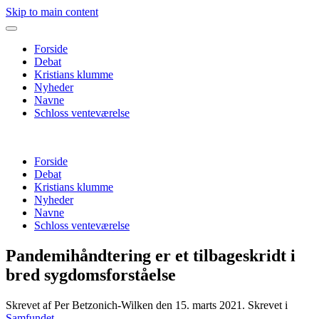
Skip to main content
Forside
Debat
Kristians klumme
Nyheder
Navne
Schloss venteværelse
Forside
Debat
Kristians klumme
Nyheder
Navne
Schloss venteværelse
Pandemihåndtering er et tilbageskridt i
bred sygdomsforståelse
Skrevet af Per Betzonich-Wilken den
15. marts 2021
. Skrevet i
Samfundet
.