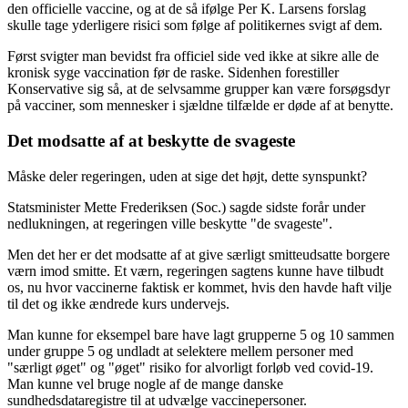
den officielle vaccine, og at de så ifølge Per K. Larsens forslag
skulle tage yderligere risici som følge af politikernes svigt af dem.
Først svigter man bevidst fra officiel side ved ikke at sikre alle de
kronisk syge vaccination før de raske. Sidenhen forestiller
Konservative sig så, at de selvsamme grupper kan være forsøgsdyr
på vacciner, som mennesker i sjældne tilfælde er døde af at benytte.
Det modsatte af at beskytte de svageste
Måske deler regeringen, uden at sige det højt, dette synspunkt?
Statsminister Mette Frederiksen (Soc.)
sagde sidste forår under
nedlukningen, at regeringen ville beskytte "de svageste".
Men det her er det modsatte af at give særligt smitteudsatte borgere
værn imod smitte. Et værn, regeringen sagtens kunne have tilbudt
os, nu hvor vaccinerne faktisk er kommet, hvis den havde haft vilje
til det og ikke ændrede kurs undervejs.
Man kunne for eksempel bare have lagt grupperne 5 og 10 sammen
under gruppe 5 og undladt at selektere mellem personer med
"særligt øget" og "øget" risiko for alvorligt forløb ved covid-19.
Man kunne vel bruge nogle af de mange danske
sundhedsdataregistre til at udvælge vaccinepersoner.