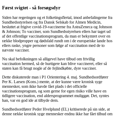
Først svigtet - så forsøgsdyr
Siden har regeringen og et folketingsflertal, imod anbefalingerne fra
Sundhedsstyrelsen og fra Dansk Selskab for Almen Medicin,
besluttet at frigive covid-19-vaccinerne fra AstraZeneca og Johnson
& Johnson; To vacciner, som Sundhedsstyrelsen ellers har taget ud
af det offentlige vaccinationsprogram, da man er bekymret over en
række blodpropper og dødsfald rundt om i de europæiske lande hos
ellers raske, yngre personer som følge af vaccination med de to
nævnte vacciner.
Nu skal befolkningen så alligevel have tilbud om frivillig
vaccination hermed, så de hurtigere kan blive vaccineret, eller så
staten kan få brugt nogle af de fejlindkøbte, dyre vacciner.
Dette diskuterede man i P1 Orientering 4. maj. Sundhedsordfører
Per K. Larsen (Kons.) mente, at der kunne være kronisk syge
mennesker, som ikke havde fået plads i det officielle
vaccinationsprogram, og som gerne for egen risiko ville have en
tidligere vaccination, end aldersprogrammet muliggør. Det, syntes
han, var en god ide at tilbyde dem.
Sundhedsordfører Peder Hvelplund (EL) kritiserede på sin side, at
denne række kronisk syge mennesker endnu ikke har fået tilbud om