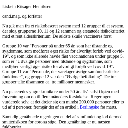
Lisbeth Riisager Henriksen
cand.mag. og forfatter
Nu gik man fra et risikobaseret system med 12 grupper til et system,
der slog grupperne 10, 11 og 12 sammen og erstattede risikokriteriet
med et rent alderskriterium: De ældste skulle vaccineres først.
Gruppe 10 var "Personer på under 65 år, som har tilstande og
sygdomme, som medfører øget risiko for alvorligt forløb ved covid-
19", og som ikke allerede havde fået vaccinationen under gruppe 5,
som er "Udvalgte personer med tilstande og sygdomme, som
medfører særligt øget risiko for alvorligt forløb ved covid-19".
Gruppe 11 var "Personale, der varetager øvrige samfundskritiske
funktioner", og gruppe 12 var den "Øvrige befolkning". De tre
grupper talte tilsammen ca. tre millioner mennesker.
Nu placeredes yngre kronikere under 50 år altså sidst i køen med
forventning om op til flere måneders forsinkelse. Regeringen
vurderede selv, at det drejer sig om mindst 200.000 personer eller to
ud af ti personer, fremgår det af en artikel i
Berlingske
fra marts.
Samtidig genåbnede regeringen en del af samfundet og lod dermed
smitterisikoen for corona stige. Den genåbning er nu næsten
fuldbyrdet.