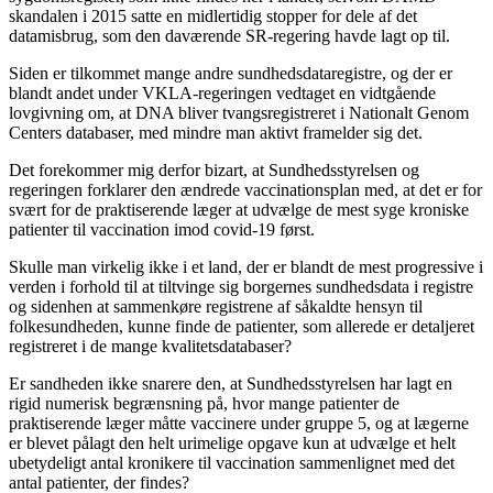
skandalen i 2015 satte en midlertidig stopper for dele af det
datamisbrug, som den daværende SR-regering havde lagt op til.
Siden er tilkommet mange andre sundhedsdataregistre, og der er
blandt andet under VKLA-regeringen vedtaget en vidtgående
lovgivning om, at DNA bliver tvangsregistreret i Nationalt Genom
Centers databaser, med mindre man aktivt framelder sig det.
Det forekommer mig derfor bizart, at Sundhedsstyrelsen og
regeringen forklarer den ændrede vaccinationsplan med, at det er for
svært for de praktiserende læger at udvælge de mest syge kroniske
patienter til vaccination imod covid-19 først.
Skulle man virkelig ikke i et land, der er blandt de mest progressive i
verden i forhold til at tiltvinge sig borgernes sundhedsdata i registre
og sidenhen at sammenkøre registrene af såkaldte hensyn til
folkesundheden, kunne finde de patienter, som allerede er detaljeret
registreret i de mange kvalitetsdatabaser?
Er sandheden ikke snarere den, at Sundhedsstyrelsen har lagt en
rigid numerisk begrænsning på, hvor mange patienter de
praktiserende læger måtte vaccinere under gruppe 5, og at lægerne
er blevet pålagt den helt urimelige opgave kun at udvælge et helt
ubetydeligt antal kronikere til vaccination sammenlignet med det
antal patienter, der findes?