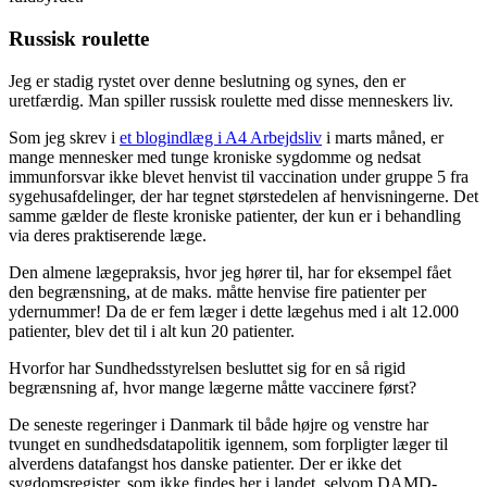
Russisk roulette
Jeg er stadig rystet over denne beslutning og synes, den er
uretfærdig. Man spiller russisk roulette med disse menneskers liv.
Som jeg skrev i
et blogindlæg i A4 Arbejdsliv
i marts måned, er
mange mennesker med tunge kroniske sygdomme og nedsat
immunforsvar ikke blevet henvist til vaccination under gruppe 5 fra
sygehusafdelinger, der har tegnet størstedelen af henvisningerne. Det
samme gælder de fleste kroniske patienter, der kun er i behandling
via deres praktiserende læge.
Den almene lægepraksis, hvor jeg hører til, har for eksempel fået
den begrænsning, at de maks. måtte henvise fire patienter per
ydernummer! Da de er fem læger i dette lægehus med i alt 12.000
patienter, blev det til i alt kun 20 patienter.
Hvorfor har Sundhedsstyrelsen besluttet sig for en så rigid
begrænsning af, hvor mange lægerne måtte vaccinere først?
De seneste regeringer i Danmark til både højre og venstre har
tvunget en sundhedsdatapolitik igennem, som forpligter læger til
alverdens datafangst hos danske patienter. Der er ikke det
sygdomsregister, som ikke findes her i landet, selvom DAMD-