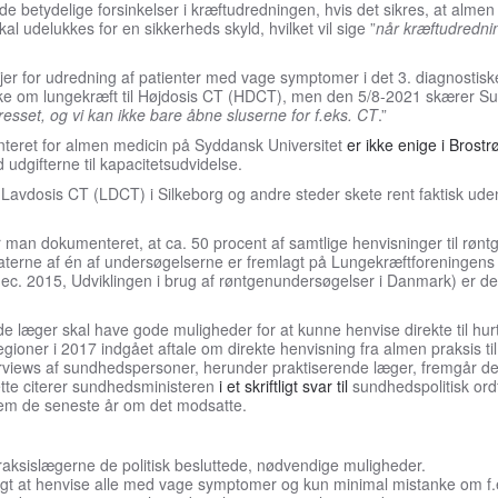
de betydelige forsinkelser i kræftudredningen, hvis det sikres, at almen
l udelukkes for en sikkerheds skyld, hvilket vil sige ”
når kræftudredni
injer for udredning af patienter med vage symptomer i det 3. diagnostis
ke om lungekræft til Højdosis CT (HDCT), men den 5/8-2021 skærer S
esset, og vi kan ikke bare åbne sluserne for f.eks. CT
.”
nteret for almen medicin på Syddansk Universitet
er ikke enige i Brost
udgifterne til kapacitetsudvidelse.
 Lavdosis CT (LDCT) i Silkeborg og andre steder skete rent faktisk ud
har man dokumenteret, at ca. 50 procent af samtlige henvisninger til rø
taterne af én af undersøgelserne er fremlagt på Lungekræftforeningen
c. 2015, Udviklingen i brug af røntgenundersøgelser i Danmark) er det 
de læger skal have gode muligheder for at kunne henvise direkte til hu
oner i 2017 indgået aftale om direkte henvisning fra almen praksis til
views af sundhedspersoner, herunder praktiserende læger, fremgår det 
tte citerer sundhedsministeren
i et skriftligt svar til
sundhedspolitisk ord
nem de seneste år om det modsatte.
raksislægerne de politisk besluttede, nødvendige muligheder.
ssigt at henvise alle med vage symptomer og kun minimal mistanke om 