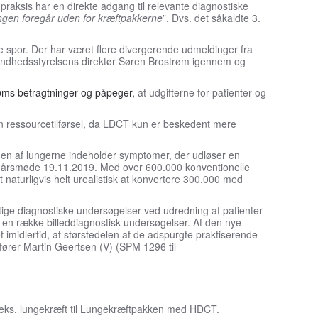
 praksis har en direkte adgang til relevante diagnostiske
ngen foregår uden for kræftpakkerne
”. Dvs. det såkaldte 3.
ke spor. Der har været flere divergerende udmeldinger fra
undhedsstyrelsens direktør Søren Brostrøm igennem og
røms betragtninger og påpeger,
at udgifterne for patienter og
en ressourcetilførsel, da LDCT kun er beskedent mere
ntgen af lungerne indeholder symptomer, der udløser en
s årsmøde 19.11.2019. Med over 600.000 konventionelle
naturligvis helt urealistisk at konvertere 300.000 med
rtige diagnostiske undersøgelser ved udredning af patienter
 en række billeddiagnostisk undersøgelser. Af den nye
imidlertid, at størstedelen af de adspurgte praktiserende
fører Martin Geertsen (V) (SPM 1296 til
f.eks. lungekræft til Lungekræftpakken med HDCT.