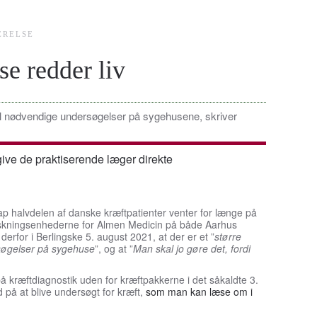
ÆRELSE
se redder liv
til nødvendige undersøgelser på sygehusene, skriver
 give de praktiserende læger direkte
nap halvdelen af danske kræftpatienter venter for længe på
orskningsenhederne for Almen Medicin på både Aarhus
rfor i Berlingske 5. august 2021, at der er et ”
større
rsøgelser på sygehuse
”, og at ”
Man skal jo gøre det, fordi
å kræftdiagnostik uden for kræftpakkerne i det såkaldte 3.
 på at blive undersøgt for kræft,
som man kan læse om i