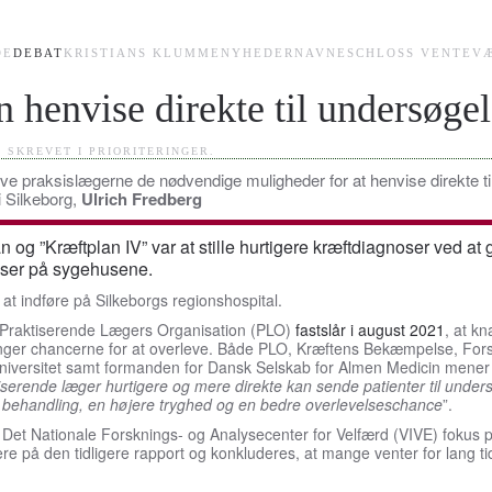
DE
DEBAT
KRISTIANS KLUMME
NYHEDER
NAVNE
SCHLOSS VENTEV
 henvise direkte til undersøgel
. SKREVET I
PRIORITERINGER
.
ive praksislægerne de nødvendige muligheder for at henvise direkte 
i Silkeborg,
Ulrich Fredberg
an og ”Kræftplan IV” var at stille hurtigere kræftdiagnoser ved at
lser på sygehusene.
l at indføre på Silkeborgs regionshospital.
Praktiserende Lægers Organisation (PLO)
fastslår i august 2021
, at k
ringer chancerne for at overleve. Både PLO, Kræftens Bekæmpelse, F
iversitet samt formanden for Dansk Selskab for Almen Medicin mener de
tiserende læger hurtigere og mere direkte kan sende patienter til unde
re behandling, en højere tryghed og en bedre overlevelseschance
”.
e Det Nationale Forsknings- og Analysecenter for Velfærd (VIVE) fokus p
re på den tidligere rapport og konkluderes, at mange venter for lang tid