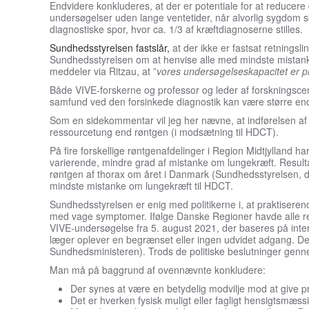
Endvidere konkluderes, at der er potentiale for at reducere 
undersøgelser uden lange ventetider, når alvorlig sygdom ska
diagnostiske spor, hvor ca. 1/3 af kræftdiagnoserne stilles.
Sundhedsstyrelsen fastslår,
at der ikke er fastsat retningsl
Sundhedsstyrelsen om at henvise alle med mindste mistan
meddeler via Ritzau, at ”
vores undersøgelseskapacitet er pr
Både VIVE-forskerne og professor og leder af forskningsce
samfund ved den forsinkede diagnostik kan være større end 
Som en sidekommentar vil jeg her nævne, at indførelsen af
ressourcetung end røntgen (i modsætning til HDCT).
På fire forskellige røntgenafdelinger i Region Midtjylland 
varierende, mindre grad af mistanke om lungekræft. Resul
røntgen af thorax om året i Danmark (Sundhedsstyrelsen, de
mindste mistanke om lungekræft til HDCT.
Sundhedsstyrelsen er enig med politikerne i, at praktiseren
med vage symptomer. Ifølge Danske Regioner havde alle regi
VIVE-undersøgelse fra 5. august 2021, der baseres på inter
læger oplever en begrænset eller ingen udvidet adgang. De
Sundhedsministeren). Trods de politiske beslutninger gen
Man må på baggrund af ovennævnte konkludere:
Der synes at være en betydelig modvilje mod at give p
Det er hverken fysisk muligt eller fagligt hensigtsmæ