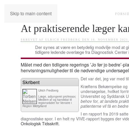
Skip to main content
FORSI
At praktiserende læger kan
SKREVET AF ULRICH FREDBERG DEN
16. NOVEMBER 2021
Der synes at være en betydelig modvilje mod at g
tidligere ledende overlæge fra Diagnostisk Center 
Målet med den tidligere regerings ’Jo før jo bedre’-pl
henvisningsmuligheder til de nødvendige undersøge
Det var det, jeg var med ti
Skribent
Kræftens Bekæmpelse og 
Ulrich Fredberg
undersøgelse, hvilket for
Universitet og Syddansk Un
Læge, adjungeret professor,
Medlem af og kandidat til
behov for, at landets prak
regionsrådet for Venstre i
patienterne vil få en bed
Region Midtjylland
I en rapport fra 2019 satt
diagnostiske spor. I en helt ny VIVE-rapport bygges der vide
Onkologisk Tidsskrift.