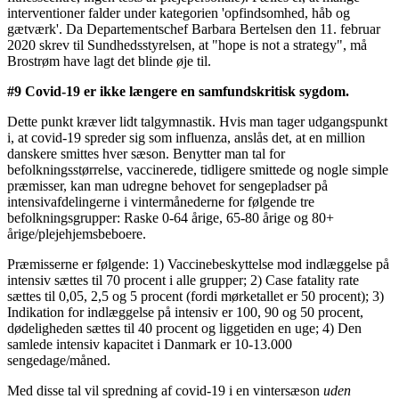
interventioner falder under kategorien 'opfindsomhed, håb og
gætværk'. Da Departementschef Barbara Bertelsen den 11. februar
2020 skrev til Sundhedsstyrelsen, at "hope is not a strategy", må
Brostrøm have lagt det blinde øje til.
#9 Covid-19 er ikke længere en samfundskritisk sygdom.
Dette punkt kræver lidt talgymnastik. Hvis man tager udgangspunkt
i, at covid-19 spreder sig som influenza, anslås det, at en million
danskere smittes hver sæson. Benytter man tal for
befolkningsstørrelse, vaccinerede, tidligere smittede og nogle simple
præmisser, kan man udregne behovet for sengepladser på
intensivafdelingerne i vintermånederne for følgende tre
befolkningsgrupper: Raske 0-64 årige, 65-80 årige og 80+
årige/plejehjemsbeboere.
Præmisserne er følgende: 1) Vaccinebeskyttelse mod indlæggelse på
intensiv sættes til 70 procent i alle grupper; 2) Case fatality rate
sættes til 0,05, 2,5 og 5 procent (fordi mørketallet er 50 procent); 3)
Indikation for indlæggelse på intensiv er 100, 90 og 50 procent,
dødeligheden sættes til 40 procent og liggetiden en uge; 4) Den
samlede intensiv kapacitet i Danmark er 10-13.000
sengedage/måned.
Med disse tal vil spredning af covid-19 i en vintersæson
uden