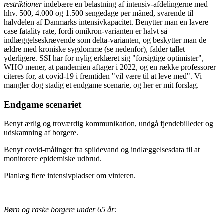
restriktioner
indebære en belastning af intensiv-afdelingerne med
hhv. 500, 4.000 og 1.500 sengedage per måned, svarende til
halvdelen af Danmarks intensivkapacitet. Benytter man en lavere
case fatality rate, fordi omikron-varianten er halvt så
indlæggelseskrævende som delta-varianten, og beskytter man de
ældre med kroniske sygdomme (se nedenfor), falder tallet
yderligere. SSI har for nylig erklæret sig "forsigtige optimister",
WHO mener, at pandemien aftager i 2022, og en række professorer
citeres for, at covid-19 i fremtiden "vil være til at leve med". Vi
mangler dog stadig et endgame scenarie, og her er mit forslag.
Endgame scenariet
Benyt ærlig og troværdig kommunikation, undgå fjendebilleder og
udskamning af borgere.
Benyt covid-målinger fra spildevand og indlæggelsesdata til at
monitorere epidemiske udbrud.
Planlæg flere intensivpladser om vinteren.
Børn og raske borgere under 65 år: