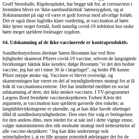
Graff Stensballe, Rigshospitalet, har begge talt for, at coronavirus i
fremtiden bliver en 'ikke-samfundskritisk' børnesygdom, og at
flokimmunitet på sigt vil være et godt forsvar mod alvorlige forløb.
Det er også disse fagfolks klare vurdering, at vaccination af børn
ikke tjener noget formål, fordi naturlig covid-19 infektion hos raske
børn meget sjældent forårsager sygdom.
#4. Udskamning af de ikke-vaccinerede er kontraproduktiv.
Sundhedsstyrelsens direktør Søren Brostrøm har ved flere
lejligheder skamrost Pfizers covid-19 vaccine, selvom de langsigtede
bivirkninger faktisk ikke kendes; ifølge Brostrøm "er det den bedste
vaccine, jeg har set i mine 30 år i lægefaget", og bedre PR kunne
Pfizer næppe ønske sig. Vaccinen er blevet oversolgt, og
skamrosningen har været en del af myndighedernes strategi for at få
folk til vaccinationscentrene. Det har imidlertid medført en social
udskamning af dem, der ikke ønsker vaccinen. I TV-programmet
Lægens Bord fremførte vaccineskeptikeren Torben Klein det
argument, at vaccination kun sjældent gavnede den enkelte; at
langtidsbivirkningerne er ukendte, og at han ikke havde ubetinget
tillid til sundhedsmyndighederne. Den enes frie valg er betingelsen
for den andens ditto, men istedet for at tale ind i dette vigtige emne,
valgte statsministeren den stik modsatte strategi med irettesættelse af
alle vaccine-skeptikere: "Jeg kan ikke understrege nok
urimeligheden i, at en lille gruppe potentielt ødelægger det for de