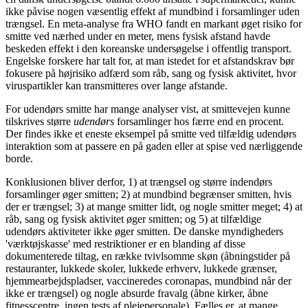
ikke påvise nogen væsentlig effekt af mundbind i forsamlinger uden
trængsel. En meta-analyse fra WHO fandt en markant øget risiko for
smitte ved nærhed under en meter, mens fysisk afstand havde
beskeden effekt i den koreanske undersøgelse i offentlig transport.
Engelske forskere har talt for, at man istedet for et afstandskrav bør
fokusere på højrisiko adfærd som råb, sang og fysisk aktivitet, hvor
viruspartikler kan transmitteres over lange afstande.
For udendørs smitte har mange analyser vist, at smittevejen kunne
tilskrives større
udendørs
forsamlinger hos færre end en procent.
Der findes ikke et eneste eksempel på smitte ved tilfældig udendørs
interaktion som at passere en på gaden eller at spise ved nærliggende
borde.
Konklusionen bliver derfor, 1) at trængsel og større indendørs
forsamlinger øger smitten; 2) at mundbind begrænser smitten, hvis
der er trængsel; 3) at mange smitter lidt, og nogle smitter meget; 4) at
råb, sang og fysisk aktivitet øger smitten; og 5) at tilfældige
udendørs aktiviteter ikke øger smitten. De danske myndigheders
'værktøjskasse' med restriktioner er en blanding af disse
dokumenterede tiltag, en række tvivlsomme skøn (åbningstider på
restauranter, lukkede skoler, lukkede erhverv, lukkede grænser,
hjemmearbejdspladser, vaccineredes coronapas, mundbind når der
ikke er trængsel) og nogle absurde fravalg (åbne kirker, åbne
fitnesscentre, ingen tests af plejepersonale). Fælles er, at mange