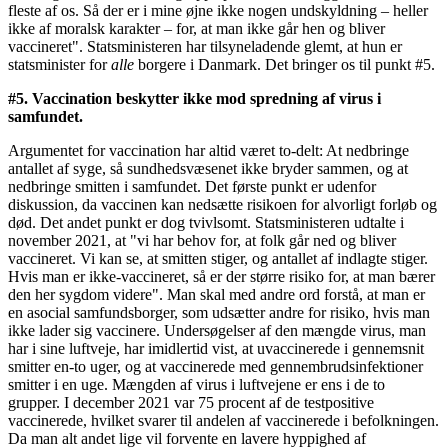
fleste af os. Så der er i mine øjne ikke nogen undskyldning – heller
ikke af moralsk karakter – for, at man ikke går hen og bliver
vaccineret". Statsministeren har tilsyneladende glemt, at hun er
statsminister for
alle
borgere i Danmark. Det bringer os til punkt #5.
#5. Vaccination beskytter ikke mod spredning af virus i
samfundet.
Argumentet for vaccination har altid været to-delt: At nedbringe
antallet af syge, så sundhedsvæsenet ikke bryder sammen, og at
nedbringe smitten i samfundet. Det første punkt er udenfor
diskussion, da vaccinen kan nedsætte risikoen for alvorligt forløb og
død. Det andet punkt er dog tvivlsomt. Statsministeren udtalte i
november 2021, at "vi har behov for, at folk går ned og bliver
vaccineret. Vi kan se, at smitten stiger, og antallet af indlagte stiger.
Hvis man er ikke-vaccineret, så er der større risiko for, at man bærer
den her sygdom videre". Man skal med andre ord forstå, at man er
en asocial samfundsborger, som udsætter andre for risiko, hvis man
ikke lader sig vaccinere. Undersøgelser af den mængde virus, man
har i sine luftveje, har imidlertid vist, at uvaccinerede i gennemsnit
smitter en-to uger, og at vaccinerede med gennembrudsinfektioner
smitter i en uge. Mængden af virus i luftvejene er ens i de to
grupper. I december 2021 var 75 procent af de testpositive
vaccinerede, hvilket svarer til andelen af vaccinerede i befolkningen.
Da man alt andet lige vil forvente en lavere hyppighed af