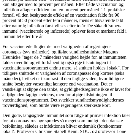
kun aftager med to procent per måned. Efter både vaccination og
infektion aftager effekten kun en procent per måned. Til praktiske
formål vil den beskyttende effekt af en vaccination falde fra 90
procent til 50 procent efter fem måneder, mens et tilsvarende fald
efter naturlig infektion først vil ses efter to år. De såkaldt 'super-
immune' (vaccinerede og inficerede) oplever først et markant fald i
immunitet efter fire år.
For vaccinerede flugter det med varigheden af regeringens
coronapas (syv måneder), og ifølge sundhedsminister Magnus
Heunicke "tager de 7 måneders varighed højde for, at immuniteten
falder over tid og vil forhåbentlig også øge tilslutningen til
vaccinationsprogrammet endnu mere, så smitten holdes i skak”. For
tidligere smittede er varigheden af coronapasset dog kortere (seks
måneder), hvilket er i kontrast til den faglige viden, hvor tidligere
smitte beskytter væsentligt længere end vaccination. Det er
vanskeligt at slippe den tanke, at gyldighedsreglerne ikke er lavet for
at følge den faglige evidens, men for at øge tilslutningen til
vaccinationsprogrammet. Det svækker sundhedsmyndighedernes
troværdighed, som burde være regeringens stærkeste kort.
Den gode, langsigtede immunitet som følge af primær infektion taler
for, at coronavirus bør spredes så meget som muligt i den danske
befolkning, således at infektionen bliver endemisk (forekommer
lokalt). Professor Christine Stabell Benn, SDU, og professor Lone