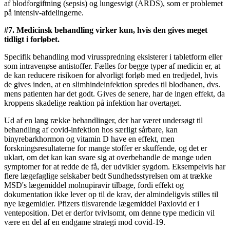
af blodforgiftning (sepsis) og lungesvigt (ARDS), som er problemet
på intensiv-afdelingerne.
#7. Medicinsk behandling virker kun, hvis den gives meget
tidligt i forløbet.
Specifik behandling mod virusspredning eksisterer i tabletform eller
som intravenøse antistoffer. Fælles for begge typer af medicin er, at
de kan reducere risikoen for alvorligt forløb med en tredjedel, hvis
de gives inden, at en slimhindeinfektion spredes til blodbanen, dvs.
mens patienten har det godt. Gives de senere, har de ingen effekt, da
kroppens skadelige reaktion på infektion har overtaget.
Ud af en lang række behandlinger, der har været undersøgt til
behandling af covid-infektion hos særligt sårbare, kan
binyrebarkhormon og vitamin D have en effekt, men
forskningsresultaterne for mange stoffer er skuffende, og det er
uklart, om det kan kan svare sig at overbehandle de mange uden
symptomer for at redde de få, der udvikler sygdom. Eksempelvis har
flere lægefaglige selskaber bedt Sundhedsstyrelsen om at trække
MSD's lægemiddel molnupiravir tilbage, fordi effekt og
dokumentation ikke lever op til de krav, der almindeligvis stilles til
nye lægemidler. Pfizers tilsvarende lægemiddel Paxlovid er i
venteposition. Det er derfor tvivlsomt, om denne type medicin vil
være en del af en endgame strategi mod covid-19.