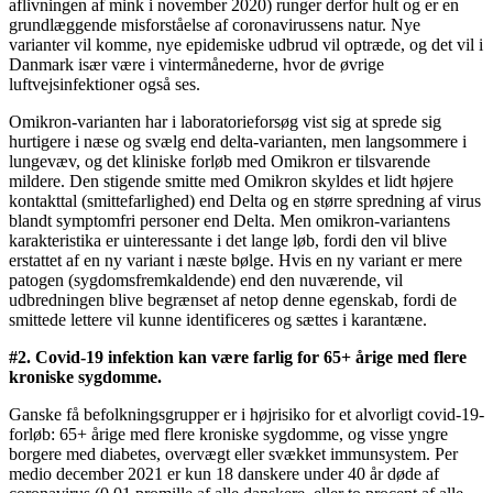
aflivningen af mink i november 2020) runger derfor hult og er en
grundlæggende misforståelse af coronavirussens natur. Nye
varianter vil komme, nye epidemiske udbrud vil optræde, og det vil i
Danmark især være i vintermånederne, hvor de øvrige
luftvejsinfektioner også ses.
Omikron-varianten har i laboratorieforsøg vist sig at sprede sig
hurtigere i næse og svælg end delta-varianten, men langsommere i
lungevæv, og det kliniske forløb med Omikron er tilsvarende
mildere. Den stigende smitte med Omikron skyldes et lidt højere
kontakttal (smittefarlighed) end Delta og en større spredning af virus
blandt symptomfri personer end Delta. Men omikron-variantens
karakteristika er uinteressante i det lange løb, fordi den vil blive
erstattet af en ny variant i næste bølge. Hvis en ny variant er mere
patogen (sygdomsfremkaldende) end den nuværende, vil
udbredningen blive begrænset af netop denne egenskab, fordi de
smittede lettere vil kunne identificeres og sættes i karantæne.
#2. Covid-19 infektion kan være farlig for 65+ årige med flere
kroniske sygdomme.
Ganske få befolkningsgrupper er i højrisiko for et alvorligt covid-19-
forløb: 65+ årige med flere kroniske sygdomme, og visse yngre
borgere med diabetes, overvægt eller svækket immunsystem. Per
medio december 2021 er kun 18 danskere under 40 år døde af