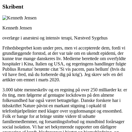
Skribent
Kenneth Jensen
overlæge i anæstesi og intensiv terapi, Næstved Sygehus
Frihedsbegrebet kom under pres, men vi accepterede dem, fordi vi
grundlæggende forstod, at der var tale om en ukendt epidemi, der
kunne true mange danskeres liv. Medierne berettede om overfyldte
hospitaler i Kina, Italien og USA, og regeringens handlinger fulgte
Publius Renatus' berømte citat 'Si vis pacem, para bellum' (hvis du
vil have fred, må du forberede dig på krig'). Jeg skrev selv en del
artikler om emnet i marts 2020.
3.000 tabte menneskeliv og en regning på over 250 milliarder kr. er
én ting, men følgerne af gentagne lockdowns på den almene
folkesundhed har også været betragtelige. Danske forskere har i
tidsskriftet Nature påvist en markant stigning i opkald til
telefonhjælpelinier med klager over sygdomsangst og ensomhed.
Folk er bange for at bringe smitte videre til udsatte
familiemedlemmer, og forsamlingsforbud og mundbind forårsager
social isolation. Vi har set bekymrende rapporter om dårligere