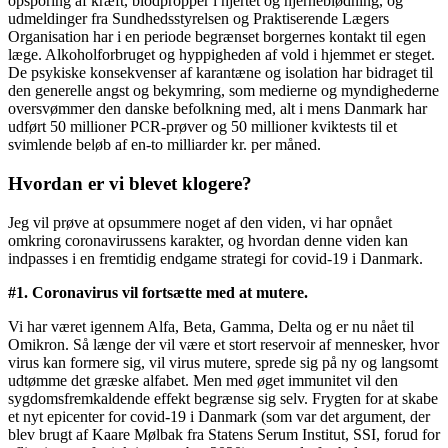
opsporing af kræft, blodpropper i hjertet og hjerneblødning, og
udmeldinger fra Sundhedsstyrelsen og Praktiserende Lægers
Organisation har i en periode begrænset borgernes kontakt til egen
læge. Alkoholforbruget og hyppigheden af vold i hjemmet er steget.
De psykiske konsekvenser af karantæne og isolation har bidraget til
den generelle angst og bekymring, som medierne og myndighederne
oversvømmer den danske befolkning med, alt i mens Danmark har
udført 50 millioner PCR-prøver og 50 millioner kviktests til et
svimlende beløb af en-to milliarder kr. per måned.
Hvordan er vi blevet klogere?
Jeg vil prøve at opsummere noget af den viden, vi har opnået
omkring coronavirussens karakter, og hvordan denne viden kan
indpasses i en fremtidig endgame strategi for covid-19 i Danmark.
#1. Coronavirus vil fortsætte med at mutere.
Vi har været igennem Alfa, Beta, Gamma, Delta og er nu nået til
Omikron. Så længe der vil være et stort reservoir af mennesker, hvor
virus kan formere sig, vil virus mutere, sprede sig på ny og langsomt
udtømme det græske alfabet. Men med øget immunitet vil den
sygdomsfremkaldende effekt begrænse sig selv. Frygten for at skabe
et nyt epicenter for covid-19 i Danmark (som var det argument, der
blev brugt af Kaare Mølbak fra Statens Serum Institut, SSI, forud for