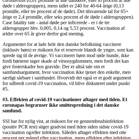
coronavirus (0,01 promille af alle danskere, eller to procent af alle
døde i aldersgruppen), mens tallet er 240 for 40-64 årige (0,13
promille, eller tre procent af de døde). Det tilsvarende tal for 65+
årige er 2,4 promille, eller seks procent af de døde i aldersgruppen).
Case fatality rate - antal døde per inficerede - er i de tre
aldersgrupper hhv. 0,005, 0,14 og 5,53 procent. Vaccination af
ældre over 65 år giver derfor god mening.
Argumentet for at lade hele den danske befolkning vaccinere
(inklusiv børn) er risikoen for et reservoir blandt de yngre, som kan
sprede sig til de øvrige. Vi vaccinerer børn mod røde hunde, ikke
fordi børnene tager skade af virussygdommen, men fordi det kan
give fosterskader hos gravide. Der er altså tale om et
samfundsargument, hvor vaccination ikke tjener den enkelte, men
særligt sårbare i samfundet. Hvorvidt det også er et godt argument
for udbredt covid-19 vaccination, vil blive diskuteret under punkt
#5.
#3. Effekten af covid-19 vaccinationer aftager med tiden. Et
coronapas begrænser ikke smittespredning i det danske
samfund.
SSI har for nylig vist, at risikoen for en gennembrudsinfektion
(positiv PCR test) stiger gradvist med tiden siden sidste covid-19
vaccination og/eller infektion. Således aftager effekten med otte
procent per måned efter vaccination, mens effekten efter infektion