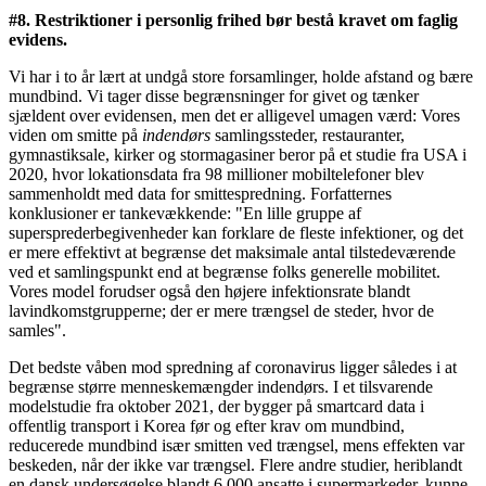
#8. Restriktioner i personlig frihed bør bestå kravet om faglig
evidens.
Vi har i to år lært at undgå store forsamlinger, holde afstand og bære
mundbind. Vi tager disse begrænsninger for givet og tænker
sjældent over evidensen, men det er alligevel umagen værd: Vores
viden om smitte på
indendørs
samlingssteder, restauranter,
gymnastiksale, kirker og stormagasiner beror på et studie fra USA i
2020, hvor lokationsdata fra 98 millioner mobiltelefoner blev
sammenholdt med data for smittespredning. Forfatternes
konklusioner er tankevækkende: "En lille gruppe af
supersprederbegivenheder kan forklare de fleste infektioner, og det
er mere effektivt at begrænse det maksimale antal tilstedeværende
ved et samlingspunkt end at begrænse folks generelle mobilitet.
Vores model forudser også den højere infektionsrate blandt
lavindkomstgrupperne; der er mere trængsel de steder, hvor de
samles".
Det bedste våben mod spredning af coronavirus ligger således i at
begrænse større menneskemængder indendørs. I et tilsvarende
modelstudie fra oktober 2021, der bygger på smartcard data i
offentlig transport i Korea før og efter krav om mundbind,
reducerede mundbind især smitten ved trængsel, mens effekten var
beskeden, når der ikke var trængsel. Flere andre studier, heriblandt
en dansk undersøgelse blandt 6.000 ansatte i supermarkeder, kunne