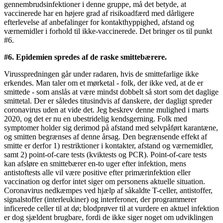
gennembrudsinfektioner i denne gruppe, må det betyde, at
vaccinerede har en højere grad af risikoadfærd med dårligere
efterlevelse af anbefalinger for kontakthyppighed, afstand og
værnemidler i forhold til ikke-vaccinerede. Det bringer os til punkt
#6.
#6. Epidemien spredes af de raske smittebærere.
Virusspredningen går under radaren, hvis de smittefarlige ikke
erkendes. Man taler om et mørketal - folk, der ikke ved, at de er
smittede - som anslås at være mindst dobbelt så stort som det daglige
smittetal. Der er således titusindvis af danskere, der dagligt spreder
coronavirus uden at vide det. Jeg beskrev denne mulighed i marts
2020, og det er nu en ubestridelig kendsgerning. Folk med
symptomer holder sig derimod på afstand med selvpåført karantæne,
og smitten begrænses af denne årsag. Den begrænsende effekt af
smitte er derfor 1) restriktioner i kontakter, afstand og værnemidler,
samt 2) point-of-care tests (kviktests og PCR). Point-of-care tests
kan afsløre en smittebærer en-to uger efter infektion, mens
antistoftests alle vil være positive efter primærinfektion eller
vaccination og derfor intet siger om personens aktuelle situation.
Coronavirus nedkæmpes ved hjælp af såkaldte T-celler, antistoffer,
signalstoffer (interleukiner) og interferoner, der programmerer
inficerede celler til at dø; blodprøver til at vurdere en aktuel infektion
er dog sjældent brugbare, fordi de ikke siger noget om udviklingen