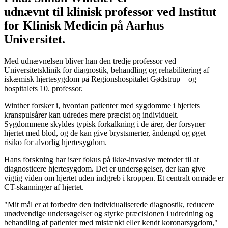
udnævnt til klinisk professor ved Institut
for Klinisk Medicin på Aarhus
Universitet.
Med udnævnelsen bliver han den tredje professor ved
Universitetsklinik for diagnostik, behandling og rehabilitering af
iskæmisk hjertesygdom på Regionshospitalet Gødstrup – og
hospitalets 10. professor.
Winther forsker i, hvordan patienter med sygdomme i hjertets
kranspulsårer kan udredes mere præcist og individuelt.
Sygdommene skyldes typisk forkalkning i de årer, der forsyner
hjertet med blod, og de kan give brystsmerter, åndenød og øget
risiko for alvorlig hjertesygdom.
Hans forskning har især fokus på ikke-invasive metoder til at
diagnosticere hjertesygdom. Det er undersøgelser, der kan give
vigtig viden om hjertet uden indgreb i kroppen. Et centralt område er
CT-skanninger af hjertet.
"Mit mål er at forbedre den individualiserede diagnostik, reducere
unødvendige undersøgelser og styrke præcisionen i udredning og
behandling af patienter med mistænkt eller kendt koronarsygdom,"