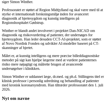
siger Simon Winther.
Professoratet er støttet af Region Midtjylland og skal være med til at
styrke et internationalt forskningsmiljø inden for avanceret
diagnostik af hjertesygdom og kunstig intelligens på
Regionshospitalet Gødstrup.
Winther er blandt andet involveret i projektet Dan-NICAD om
diagnostik og risikovurdering af patienter, der undersøges for
hjertesygdom. Han leder desuden CCT-AI-projektet, som er støttet
af Novo Nordisk Fonden og udvikler AI-modeller baseret på CT-
skanninger af hjertet.
Målet er, at kunstig intelligens og mere præcise billeddiagnostiske
metoder på sigt kan hjælpe lægerne med at vurdere patienternes
risiko mere nøjagtigt og målrette brugen af avancerede
undersøgelser i klinikken.
Simon Winther er uddannet læge, dr.med. og ph.d. Stillingens titel er
klinisk professor i personlig udredning og behandling af patienter
med kronisk koronarsyndrom. Han tiltræder professoratet den 1. juli
2026.
Nyt om navne