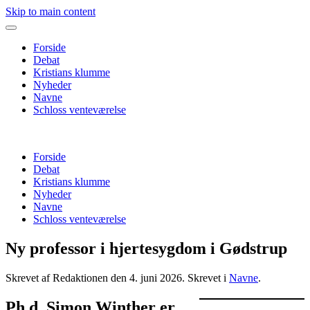
Skip to main content
Forside
Debat
Kristians klumme
Nyheder
Navne
Schloss venteværelse
Forside
Debat
Kristians klumme
Nyheder
Navne
Schloss venteværelse
Ny professor i hjertesygdom i Gødstrup
Skrevet af Redaktionen den
4. juni 2026
. Skrevet i
Navne
.
Ph.d. Simon Winther er