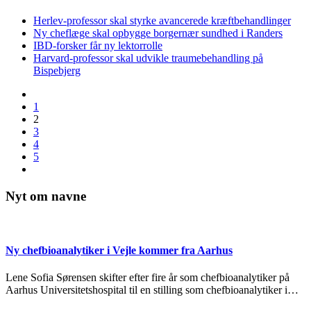
Herlev-professor skal styrke avancerede kræftbehandlinger
Ny cheflæge skal opbygge borgernær sundhed i Randers
IBD-forsker får ny lektorrolle
Harvard-professor skal udvikle traumebehandling på
Bispebjerg
1
2
3
4
5
Nyt om navne
Ny chefbioanalytiker i Vejle kommer fra Aarhus
Lene Sofia Sørensen skifter efter fire år som chefbioanalytiker på
Aarhus Universitetshospital til en stilling som chefbioanalytiker i…