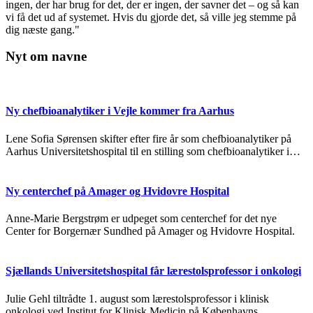
ingen, der har brug for det, der er ingen, der savner det – og så kan
vi få det ud af systemet. Hvis du gjorde det, så ville jeg stemme på
dig næste gang."
Nyt om navne
Ny chefbioanalytiker i Vejle kommer fra Aarhus
Lene Sofia Sørensen skifter efter fire år som chefbioanalytiker på
Aarhus Universitetshospital til en stilling som chefbioanalytiker i…
Ny centerchef på Amager og Hvidovre Hospital
Anne-Marie Bergstrøm er udpeget som centerchef for det nye
Center for Borgernær Sundhed på Amager og Hvidovre Hospital.
Sjællands Universitetshospital får lærestolsprofessor i onkologi
Julie Gehl tiltrådte 1. august som lærestolsprofessor i klinisk
onkologi ved Institut for Klinisk Medicin på Københavns