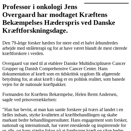
Professor i onkologi Jens
Overgaard har modtaget Kræftens
Bekæmpelses Hæderspris ved Danske
Kræftforskningsdage.
Den 79-årige forsker hædres for mere end et halvt århundredes
arbejde med stråleterapi og for at have været blandt de mest citerede
kræftforskere i verden.
Overgaard var med til at etablere Danske Multidisciplinære Cancer
Grupper og Danish Comprehensive Cancer Center. Hans
dokumentation af kræft som en tidskritisk sygdom fik afgørende
betydning for, at akut kræft i dag er en politisk realitet, som banede
vejen for de nationale kræftpakker.
Formanden for Kræftens Bekæmpelse, Helen Bernt Andersen,
sagde ved prisoverrækkelsen:
"Han har bevist, at man kan samle forskere på tværs af landet i en
fælles indsats, styrke kvaliteten af kræftbehandlingen og skabe
markant bedre behandlingsresultater. Hans engagement som forsker,
nationalt og internationalt, har været enestående og inspirerende for
os alle, og hans stærke fokus på at forebygge kræft og sikre bedre