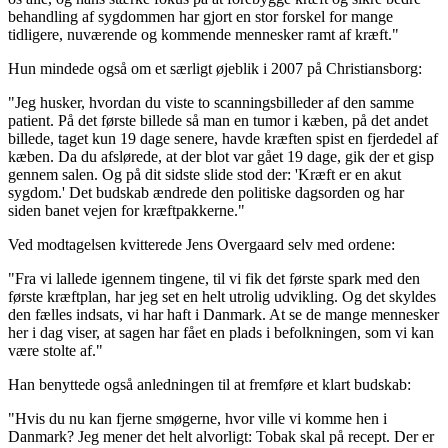
behandling af sygdommen har gjort en stor forskel for mange
tidligere, nuværende og kommende mennesker ramt af kræft."
Hun mindede også om et særligt øjeblik i 2007 på Christiansborg:
"Jeg husker, hvordan du viste to scanningsbilleder af den samme
patient. På det første billede så man en tumor i kæben, på det andet
billede, taget kun 19 dage senere, havde kræften spist en fjerdedel af
kæben. Da du afslørede, at der blot var gået 19 dage, gik der et gisp
gennem salen. Og på dit sidste slide stod der: 'Kræft er en akut
sygdom.' Det budskab ændrede den politiske dagsorden og har
siden banet vejen for kræftpakkerne."
Ved modtagelsen kvitterede Jens Overgaard selv med ordene:
"Fra vi lallede igennem tingene, til vi fik det første spark med den
første kræftplan, har jeg set en helt utrolig udvikling. Og det skyldes
den fælles indsats, vi har haft i Danmark. At se de mange mennesker
her i dag viser, at sagen har fået en plads i befolkningen, som vi kan
være stolte af."
Han benyttede også anledningen til at fremføre et klart budskab:
"Hvis du nu kan fjerne smøgerne, hvor ville vi komme hen i
Danmark? Jeg mener det helt alvorligt: Tobak skal på recept. Der er