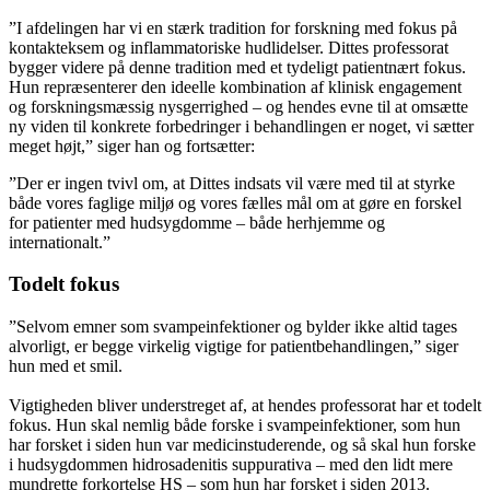
”I afdelingen har vi en stærk tradition for forskning med fokus på
kontakteksem og inflammatoriske hudlidelser. Dittes professorat
bygger videre på denne tradition med et tydeligt patientnært fokus.
Hun repræsenterer den ideelle kombination af klinisk engagement
og forskningsmæssig nysgerrighed – og hendes evne til at omsætte
ny viden til konkrete forbedringer i behandlingen er noget, vi sætter
meget højt,” siger han og fortsætter:
”Der er ingen tvivl om, at Dittes indsats vil være med til at styrke
både vores faglige miljø og vores fælles mål om at gøre en forskel
for patienter med hudsygdomme – både herhjemme og
internationalt.”
Todelt fokus
”Selvom emner som svampeinfektioner og bylder ikke altid tages
alvorligt, er begge virkelig vigtige for patientbehandlingen,” siger
hun med et smil.
Vigtigheden bliver understreget af, at hendes professorat har et todelt
fokus. Hun skal nemlig både forske i svampeinfektioner, som hun
har forsket i siden hun var medicinstuderende, og så skal hun forske
i hudsygdommen hidrosadenitis suppurativa – med den lidt mere
mundrette forkortelse HS – som hun har forsket i siden 2013.