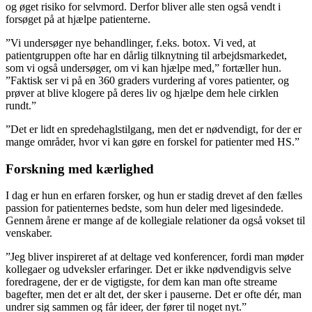
og øget risiko for selvmord. Derfor bliver alle sten også vendt i
forsøget på at hjælpe patienterne.
”Vi undersøger nye behandlinger, f.eks. botox. Vi ved, at
patientgruppen ofte har en dårlig tilknytning til arbejdsmarkedet,
som vi også undersøger, om vi kan hjælpe med,” fortæller hun.
”Faktisk ser vi på en 360 graders vurdering af vores patienter, og
prøver at blive klogere på deres liv og hjælpe dem hele cirklen
rundt.”
”Det er lidt en spredehaglstilgang, men det er nødvendigt, for der er
mange områder, hvor vi kan gøre en forskel for patienter med HS.”
Forskning med kærlighed
I dag er hun en erfaren forsker, og hun er stadig drevet af den fælles
passion for patienternes bedste, som hun deler med ligesindede.
Gennem årene er mange af de kollegiale relationer da også vokset til
venskaber.
”Jeg bliver inspireret af at deltage ved konferencer, fordi man møder
kollegaer og udveksler erfaringer. Det er ikke nødvendigvis selve
foredragene, der er de vigtigste, for dem kan man ofte streame
bagefter, men det er alt det, der sker i pauserne. Det er ofte dér, man
undrer sig sammen og får ideer, der fører til noget nyt.”