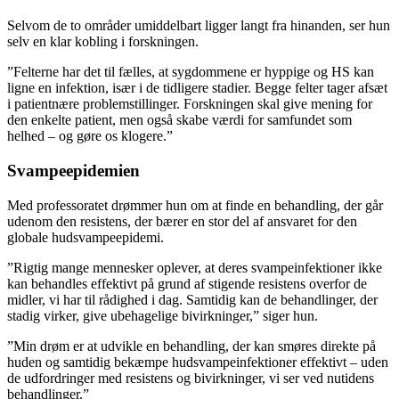
Selvom de to områder umiddelbart ligger langt fra hinanden, ser hun
selv en klar kobling i forskningen.
”Felterne har det til fælles, at sygdommene er hyppige og HS kan
ligne en infektion, især i de tidligere stadier. Begge felter tager afsæt
i patientnære problemstillinger. Forskningen skal give mening for
den enkelte patient, men også skabe værdi for samfundet som
helhed – og gøre os klogere.”
Svampeepidemien
Med professoratet drømmer hun om at finde en behandling, der går
udenom den resistens, der bærer en stor del af ansvaret for den
globale hudsvampeepidemi.
”Rigtig mange mennesker oplever, at deres svampeinfektioner ikke
kan behandles effektivt på grund af stigende resistens overfor de
midler, vi har til rådighed i dag. Samtidig kan de behandlinger, der
stadig virker, give ubehagelige bivirkninger,” siger hun.
”Min drøm er at udvikle en behandling, der kan smøres direkte på
huden og samtidig bekæmpe hudsvampeinfektioner effektivt – uden
de udfordringer med resistens og bivirkninger, vi ser ved nutidens
behandlinger.”