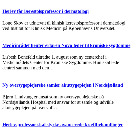
Herlev får lærestolsprofessor i dermatologi
Lone Skov er udnævnt til klinisk lærestolsprofessor i dermatologi
ved Institut for Klinisk Medicin på Københavns Universitet.
Medicinrådet henter erfaren Novo-leder til kroniske sygdomme
Lisbeth Bonefeld tiltrådte 1. august som ny centerchef i
Medicinrådets Center for Kroniske Sygdomme. Hun skal lede
centret sammen med den…
Ny oversygeplejerske samler akutsygeplejen i Nordsjælland
Bjørn Lindvang er ansat som ny oversygeplejerske på
Nordsjællands Hospital med ansvar for at samle og udvikle
akutsygeplejen på tværs af…
Herlev-professor skal styrke avancerede kræftbehandlinger