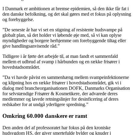
I Danmark er ambitionen at bremse epidemien, så den ikke får fat i
den danske befolkning, og det skal gøres med et fokus på oplysning
og forebyggelse.
”De seneste år har vi set en stigning af resistente hudsvampe på
globalt plan, så det holder vi løbende øje med, så vi kan oplyse
myndigheder og borgere herhjemme om forebyggende tiltag eller
give handlingsanvisende råd.”
Tidligere i år førte det arbejde til, at man fandt et sammenfald
mellem et udbrud af svamp i hårbunden og en række frisører i
hovedstadsområdet.
”Da vi havde påvist en sammenhæng mellem svampeinfektionerne
og klipning hos en række frisører i hovedstadsområdet, gik vi i
dialog med brancheorganisationen DOFK, Danmarks Organisation
for selvstændige Frisører & Kosmetikere, der advarede deres
medlemmer og lavede retningslinjer for desinficering af deres
redskaber for at undgå yderligere spredning.”
Omkring 60.000 danskere er ramt
Den anden del af professoratet har fokus på den kroniske
hudsygdom HS, der giver smertefulde bylder og knuder i