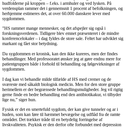
hudfolderne på kroppen – f.eks. i armhuler og ved lysken. På
verdensplan rammer det i gennemsnit 1 procent af befolkningen, og
herhjemme estimeres det, at over 60.000 danskere lever med
sygdommen.
”HS rammer mange mennesker, og det afspejler sig også i
forskningsverdenen. Tidligere blev emnet præsenteret i de mindre
konferencelokaler – i dag fyldes de store sale. Feltet har udviklet sig
markant og fået stor betydning.
Da sygdommen er kronisk, kan den ikke kureres, men der findes
behandlinger. Med professoratet ønsker jeg at gøre endnu mere for
patientgruppen både i forhold til behandling og følgevirkninger af
sygdommen.
I dag kan vi behandle milde tilfælde af HS med cremer og de
sværeste med såkaldt biologisk medicin. Men for den store gruppe
herimellem er der begrænsede behandlingsmuligheder. Jeg vil rigtig
gerne finde en bedre behandling end den antibiotikakur, vi tilbyder
lige nu,” siger hun.
Fysisk er det en smertefuld sygdom, der kan give tunneler og ar i
huden, som kan føre til hæmmet bevægelse og udflåd fra de ramte
områder. Det trækker tråde til en betydelig forringelse af
livskvaliteten. Psykisk er den derfor ofte forbundet med depression