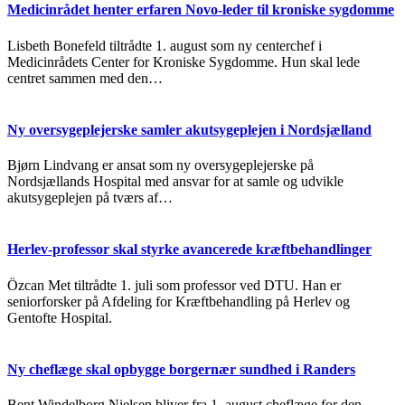
Medicinrådet henter erfaren Novo-leder til kroniske sygdomme
Lisbeth Bonefeld tiltrådte 1. august som ny centerchef i
Medicinrådets Center for Kroniske Sygdomme. Hun skal lede
centret sammen med den…
Ny oversygeplejerske samler akutsygeplejen i Nordsjælland
Bjørn Lindvang er ansat som ny oversygeplejerske på
Nordsjællands Hospital med ansvar for at samle og udvikle
akutsygeplejen på tværs af…
Herlev-professor skal styrke avancerede kræftbehandlinger
Özcan Met tiltrådte 1. juli som professor ved DTU. Han er
seniorforsker på Afdeling for Kræftbehandling på Herlev og
Gentofte Hospital.
Ny cheflæge skal opbygge borgernær sundhed i Randers
Bent Windelborg Nielsen bliver fra 1. august cheflæge for den