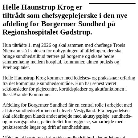
Helle Haunstrup Krog er
tiltrådt som chefsygeplejerske i den nye
afdeling for Borgernær Sundhed på
Regionshospitalet Gødstrup.
Hun tiltrådte 1. maj 2026 og skal sammen med cheflæge Troels
Niemann stå i spidsen for opbygningen af afdelingen, der skal
bringe sundhedstilbud tættere på borgerne og skabe bedre
sammenhæng mellem hospital, kommuner, almen praksis og
Præhospitalet.
Helle Haunstrup Krog kommer med ledelses- og praksisnær erfaring
fra det kommunale sundhedsområde. Hun har senest været
sektionsleder for plejecentre, korttidspladser og akutfunktionen i
Ikast-Brande Kommune.
Afdeling for Borgernær Sundhed får en central rolle i arbejdet med
at føre sundhedsreformen ud i livet i Vestjylland. Fra begyndelsen
skal afdelingen blandt andet arbejde med akutsygepleje, sundheds-
og omsorgspladser, patientrettet forebyggelse, samarbejde med
praktiserende læger og drift af sundhedshuse.
Målet er, at borgerne skal møde sundhedstilbud, der er lettere at