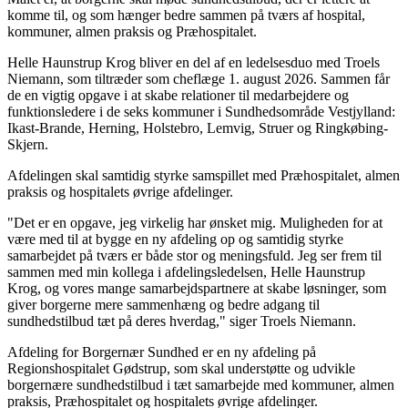
komme til, og som hænger bedre sammen på tværs af hospital,
kommuner, almen praksis og Præhospitalet.
Helle Haunstrup Krog bliver en del af en ledelsesduo med Troels
Niemann, som tiltræder som cheflæge 1. august 2026. Sammen får
de en vigtig opgave i at skabe relationer til medarbejdere og
funktionsledere i de seks kommuner i Sundhedsområde Vestjylland:
Ikast-Brande, Herning, Holstebro, Lemvig, Struer og Ringkøbing-
Skjern.
Afdelingen skal samtidig styrke samspillet med Præhospitalet, almen
praksis og hospitalets øvrige afdelinger.
"Det er en opgave, jeg virkelig har ønsket mig. Muligheden for at
være med til at bygge en ny afdeling op og samtidig styrke
samarbejdet på tværs er både stor og meningsfuld. Jeg ser frem til
sammen med min kollega i afdelingsledelsen, Helle Haunstrup
Krog, og vores mange samarbejdspartnere at skabe løsninger, som
giver borgerne mere sammenhæng og bedre adgang til
sundhedstilbud tæt på deres hverdag," siger Troels Niemann.
Afdeling for Borgernær Sundhed er en ny afdeling på
Regionshospitalet Gødstrup, som skal understøtte og udvikle
borgernære sundhedstilbud i tæt samarbejde med kommuner, almen
praksis, Præhospitalet og hospitalets øvrige afdelinger.