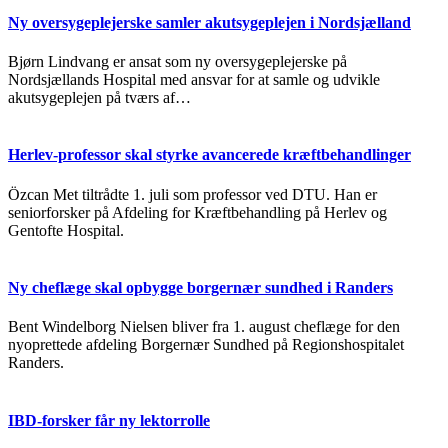
Ny oversygeplejerske samler akutsygeplejen i Nordsjælland
Bjørn Lindvang er ansat som ny oversygeplejerske på
Nordsjællands Hospital med ansvar for at samle og udvikle
akutsygeplejen på tværs af…
Herlev-professor skal styrke avancerede kræftbehandlinger
Özcan Met tiltrådte 1. juli som professor ved DTU. Han er
seniorforsker på Afdeling for Kræftbehandling på Herlev og
Gentofte Hospital.
Ny cheflæge skal opbygge borgernær sundhed i Randers
Bent Windelborg Nielsen bliver fra 1. august cheflæge for den
nyoprettede afdeling Borgernær Sundhed på Regionshospitalet
Randers.
IBD-forsker får ny lektorrolle