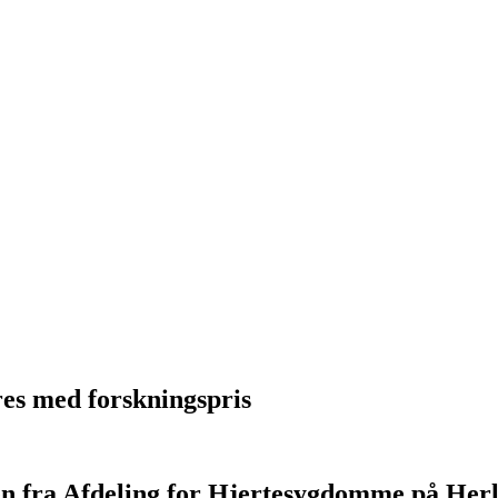
res med forskningspris
n fra Afdeling for Hjertesygdomme på Herl