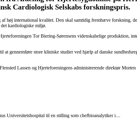
nsk Cardiologisk Selskabs forskningspris.
 af høj international kvalitet. Den skal samtidig fremhæve forskning, d
 det kardiologiske miljø.
jerteforeningen Tor Biering-Sørensens videnskabelige produktion, inte
il at gennemføre store kliniske studier ved hjælp af danske sundhedsreg
Flensted Lassen og Hjerteforeningens administrerende direktør Morten 
us Universitetshospital til en stilling som chefbioanalytiker i…