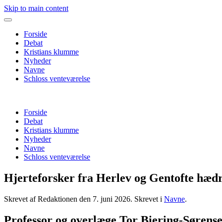
Skip to main content
Forside
Debat
Kristians klumme
Nyheder
Navne
Schloss venteværelse
Forside
Debat
Kristians klumme
Nyheder
Navne
Schloss venteværelse
Hjerteforsker fra Herlev og Gentofte hæd
Skrevet af Redaktionen den
7. juni 2026
. Skrevet i
Navne
.
Professor og overlæge Tor Biering-Sørense