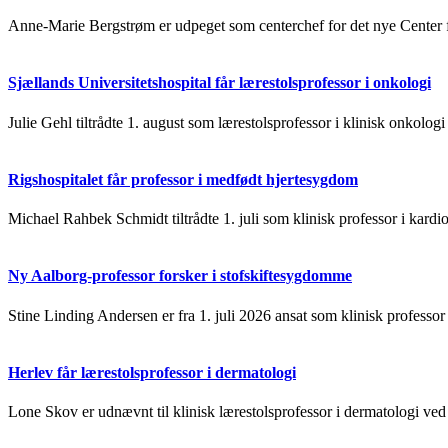
Anne-Marie Bergstrøm er udpeget som centerchef for det nye Cente
Sjællands Universitetshospital får lærestolsprofessor i onkologi
Julie Gehl tiltrådte 1. august som lærestolsprofessor i klinisk onkolo
Rigshospitalet får professor i medfødt hjertesygdom
Michael Rahbek Schmidt tiltrådte 1. juli som klinisk professor i kardi
Ny Aalborg-professor forsker i stofskiftesygdomme
Stine Linding Andersen er fra 1. juli 2026 ansat som klinisk professor 
Herlev får lærestolsprofessor i dermatologi
Lone Skov er udnævnt til klinisk lærestolsprofessor i dermatologi ved