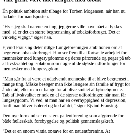
Én politisk ambition står tilbage for Torben Mogensen, når han nu
forlader formandsposten.
"Hvis jeg skal nævne en ting, jeg gerne ville have nået at lykkes
med, så er det en større begrænsning af tobaksforbruget. Det er
virkelig vigtigt," siger han.
Ejvind Frausing deler ifølge Lungeforeningen ambitionen om at
begrænse tobaksforbruget. Han ser frem til at fortsætte arbejdet for
mennesker med lungesygdomme og deres pårørende og peger på tab
af livskvalitet og isolation som nogle af de største udfordringer for
mennesker med lungesygdom.
"Man går fra at være et udadvendt menneske til at blive begrænset i
mange ting. Måske besøger man ikke længere sin familie af frygt for
åndenød, eller man er bange for at blive smittet af børnebørnene.
Tab af livskvalitet er nok en af de største udfordringer, når man får
lungesygdom. Vi ved, at man har en overhyppighed af depression,
fordi man bliver isoleret og ked af det," siger Ejvind Frausing.
Den nye formand ser en stærk patientforening som afgørende for
både fællesskab, forebyggelse og politisk gennemslagskraft.
"Det er en enorm vigtig opgave for en patientforening. At