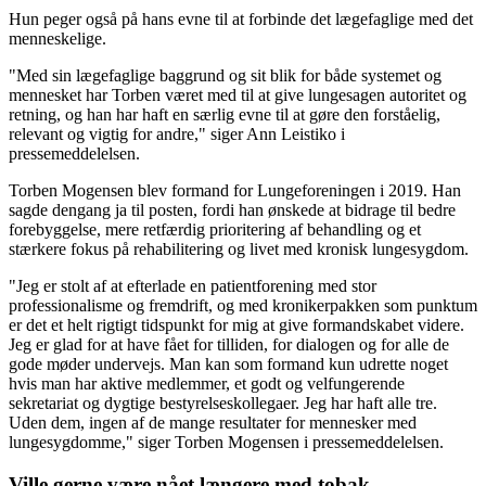
Hun peger også på hans evne til at forbinde det lægefaglige med det
menneskelige.
"Med sin lægefaglige baggrund og sit blik for både systemet og
mennesket har Torben været med til at give lungesagen autoritet og
retning, og han har haft en særlig evne til at gøre den forståelig,
relevant og vigtig for andre," siger Ann Leistiko i
pressemeddelelsen.
Torben Mogensen blev formand for Lungeforeningen i 2019. Han
sagde dengang ja til posten, fordi han ønskede at bidrage til bedre
forebyggelse, mere retfærdig prioritering af behandling og et
stærkere fokus på rehabilitering og livet med kronisk lungesygdom.
"Jeg er stolt af at efterlade en patientforening med stor
professionalisme og fremdrift, og med kronikerpakken som punktum
er det et helt rigtigt tidspunkt for mig at give formandskabet videre.
Jeg er glad for at have fået for tilliden, for dialogen og for alle de
gode møder undervejs. Man kan som formand kun udrette noget
hvis man har aktive medlemmer, et godt og velfungerende
sekretariat og dygtige bestyrelseskollegaer. Jeg har haft alle tre.
Uden dem, ingen af de mange resultater for mennesker med
lungesygdomme," siger Torben Mogensen i pressemeddelelsen.
Ville gerne være nået længere med tobak