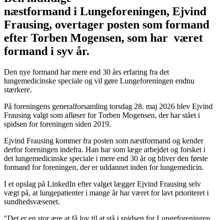
næstformand i Lungeforeningen, Ejvind
Frausing, overtager posten som formand
efter Torben Mogensen, som har været
formand i syv år.
Den nye formand har mere end 30 års erfaring fra det
lungemedicinske speciale og vil gøre Lungeforeningen endnu
stærkere.
På foreningens generalforsamling torsdag 28. maj 2026 blev Ejvind
Frausing valgt som afløser for Torben Mogensen, der har stået i
spidsen for foreningen siden 2019.
Ejvind Frausing kommer fra posten som næstformand og kender
derfor foreningen indefra. Han har som læge arbejdet og forsket i
det lungemedicinske speciale i mere end 30 år og bliver den første
formand for foreningen, der er uddannet inden for lungemedicin.
I et opslag på LinkedIn efter valget lægger Ejvind Frausing selv
vægt på, at lungepatienter i mange år har været for lavt prioriteret i
sundhedsvæsenet.
"Det er en stor ære at få lov til at stå i spidsen for Lungeforeningen