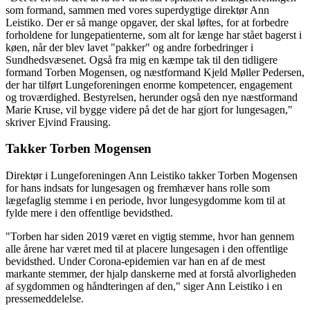
som formand, sammen med vores superdygtige direktør Ann
Leistiko. Der er så mange opgaver, der skal løftes, for at forbedre
forholdene for lungepatienterne, som alt for længe har stået bagerst i
køen, når der blev lavet "pakker" og andre forbedringer i
Sundhedsvæsenet. Også fra mig en kæmpe tak til den tidligere
formand Torben Mogensen, og næstformand Kjeld Møller Pedersen,
der har tilført Lungeforeningen enorme kompetencer, engagement
og troværdighed. Bestyrelsen, herunder også den nye næstformand
Marie Kruse, vil bygge videre på det de har gjort for lungesagen,"
skriver Ejvind Frausing.
Takker Torben Mogensen
Direktør i Lungeforeningen Ann Leistiko takker Torben Mogensen
for hans indsats for lungesagen og fremhæver hans rolle som
lægefaglig stemme i en periode, hvor lungesygdomme kom til at
fylde mere i den offentlige bevidsthed.
"Torben har siden 2019 været en vigtig stemme, hvor han gennem
alle årene har været med til at placere lungesagen i den offentlige
bevidsthed. Under Corona-epidemien var han en af de mest
markante stemmer, der hjalp danskerne med at forstå alvorligheden
af sygdommen og håndteringen af den," siger Ann Leistiko i en
pressemeddelelse.