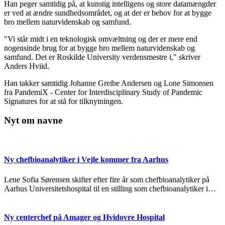
Han peger samtidig på, at kunstig intelligens og store datamængder
er ved at ændre sundhedsområdet, og at der er behov for at bygge
bro mellem naturvidenskab og samfund.
"Vi står midt i en teknologisk omvæltning og der er mere end
nogensinde brug for at bygge bro mellem naturvidenskab og
samfund. Det er Roskilde University verdensmestre i," skriver
Anders Hviid.
Han takker samtidig Johanne Greibe Andersen og Lone Simonsen
fra PandemiX - Center for Interdisciplinary Study of Pandemic
Signatures for at stå for tilknytningen.
Nyt om navne
Ny chefbioanalytiker i Vejle kommer fra Aarhus
Lene Sofia Sørensen skifter efter fire år som chefbioanalytiker på
Aarhus Universitetshospital til en stilling som chefbioanalytiker i…
Ny centerchef på Amager og Hvidovre Hospital