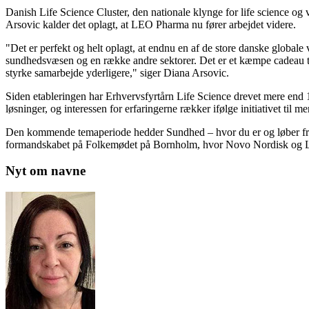
Danish Life Science Cluster, den nationale klynge for life science og
Arsovic kalder det oplagt, at LEO Pharma nu fører arbejdet videre.
"Det er perfekt og helt oplagt, at endnu en af de store danske globale
sundhedsvæsen og en række andre sektorer. Det er et kæmpe cadeau t
styrke samarbejde yderligere," siger Diana Arsovic.
Siden etableringen har Erhvervsfyrtårn Life Science drevet mere end 1
løsninger, og interessen for erfaringerne rækker ifølge initiativet t
Den kommende temaperiode hedder Sundhed – hvor du er og løber fra
formandskabet på Folkemødet på Bornholm, hvor Novo Nordisk og Lu
Nyt om navne