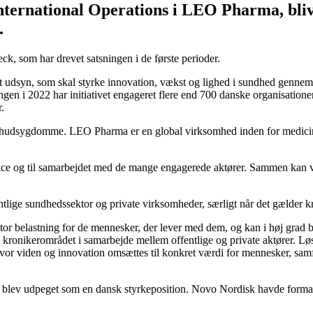
International Operations i LEO Pharma, bli
.
 som har drevet satsningen i de første perioder.
alt udsyn, som skal styrke innovation, vækst og lighed i sundhed genne
gen i 2022 har initiativet engageret flere end 700 danske organisationer
.
hudsygdomme. LEO Pharma er en global virksomhed inden for medicins
ence og til samarbejdet med de mange engagerede aktører. Sammen kan vi 
entlige sundhedssektor og private virksomheder, særligt når det gælder
 belastning for de mennesker, der lever med dem, og kan i høj grad beg
kronikerområdet i samarbejde mellem offentlige og private aktører. Lø
hvor viden og innovation omsættes til konkret værdi for mennesker, samf
ience blev udpeget som en dansk styrkeposition. Novo Nordisk havde fo