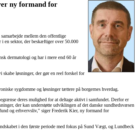
ver ny formand for
m samarbejde mellem den offentlige
 i en sektor, der beskæftiger over 50.000
k dermatologi og har i mere end 60 år
skabe løsninger, der gør en reel forskel for
 kroniske sygdomme og løsninger tættere på borgernes hverdag.
rænse deres mulighed for at deltage aktivt i samfundet. Derfor er
sninger, der kan understøtte udviklingen af det danske sundhedsvæsen
und og erhvervsliv," siger Frederik Kier, ny formand for
rmandskabet i den første periode med fokus på Sund Vægt, og Lundbeck