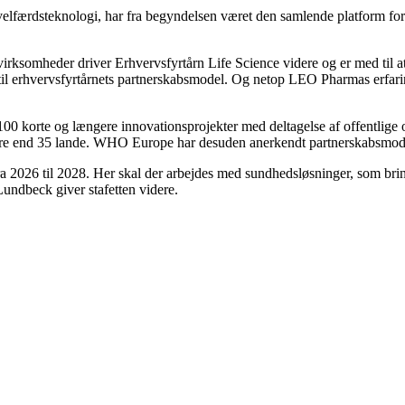
 velfærdsteknologi, har fra begyndelsen været den samlende platform fo
 virksomheder driver Erhvervsfyrtårn Life Science videre og er med til 
il erhvervsfyrtårnets partnerskabsmodel. Og netop LEO Pharmas erfari
00 korte og længere innovationsprojekter med deltagelse af offentlige og
il mere end 35 lande. WHO Europe har desuden anerkendt partnerskabsmode
 2026 til 2028. Her skal der arbejdes med sundhedsløsninger, som bri
ndbeck giver stafetten videre.