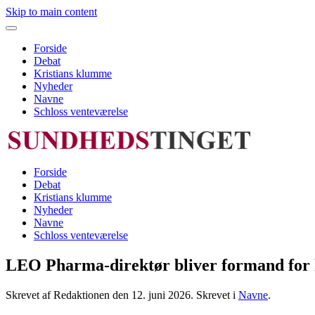
Skip to main content
Forside
Debat
Kristians klumme
Nyheder
Navne
Schloss venteværelse
Forside
Debat
Kristians klumme
Nyheder
Navne
Schloss venteværelse
LEO Pharma-direktør bliver formand for li
Skrevet af Redaktionen den
12. juni 2026
. Skrevet i
Navne
.