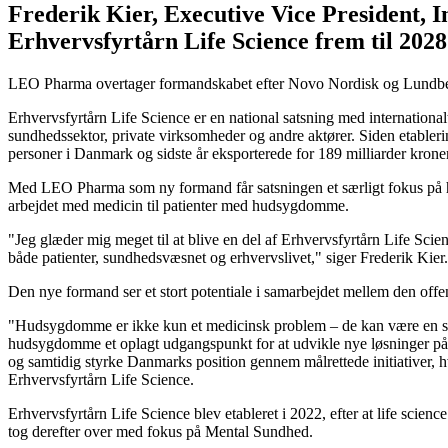
Frederik Kier, Executive Vice President, 
Erhvervsfyrtårn Life Science frem til 2028
LEO Pharma overtager formandskabet efter Novo Nordisk og Lundbeck,
Erhvervsfyrtårn Life Science er en national satsning med internation
sundhedssektor, private virksomheder og andre aktører. Siden etablerin
personer i Danmark og sidste år eksporterede for 189 milliarder kroner
Med LEO Pharma som ny formand får satsningen et særligt fokus på 
arbejdet med medicin til patienter med hudsygdomme.
"Jeg glæder mig meget til at blive en del af Erhvervsfyrtårn Life Sci
både patienter, sundhedsvæsnet og erhvervslivet," siger Frederik Kier.
Den nye formand ser et stort potentiale i samarbejdet mellem den off
"Hudsygdomme er ikke kun et medicinsk problem – de kan være en stor
hudsygdomme et oplagt udgangspunkt for at udvikle nye løsninger på 
og samtidig styrke Danmarks position gennem målrettede initiativer, 
Erhvervsfyrtårn Life Science.
Erhvervsfyrtårn Life Science blev etableret i 2022, efter at life sc
tog derefter over med fokus på Mental Sundhed.