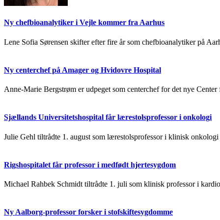
Ny chefbioanalytiker i Vejle kommer fra Aarhus
Lene Sofia Sørensen skifter efter fire år som chefbioanalytiker på Aarh
Ny centerchef på Amager og Hvidovre Hospital
Anne-Marie Bergstrøm er udpeget som centerchef for det nye Cente
Sjællands Universitetshospital får lærestolsprofessor i onkologi
Julie Gehl tiltrådte 1. august som lærestolsprofessor i klinisk onkolo
Rigshospitalet får professor i medfødt hjertesygdom
Michael Rahbek Schmidt tiltrådte 1. juli som klinisk professor i kardi
Ny Aalborg-professor forsker i stofskiftesygdomme