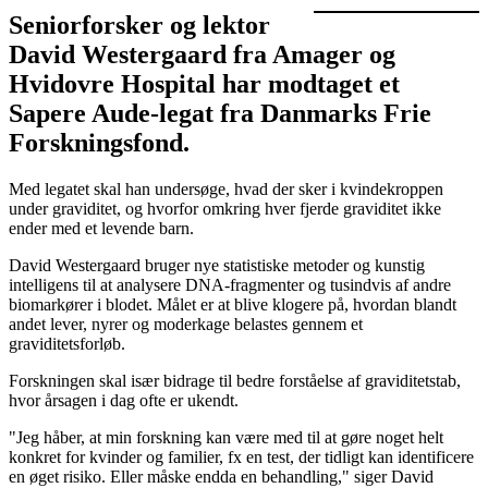
Seniorforsker og lektor
David Westergaard fra Amager og
Hvidovre Hospital har modtaget et
Sapere Aude-legat fra Danmarks Frie
Forskningsfond.
Med legatet skal han undersøge, hvad der sker i kvindekroppen
under graviditet, og hvorfor omkring hver fjerde graviditet ikke
ender med et levende barn.
David Westergaard bruger nye statistiske metoder og kunstig
intelligens til at analysere DNA-fragmenter og tusindvis af andre
biomarkører i blodet. Målet er at blive klogere på, hvordan blandt
andet lever, nyrer og moderkage belastes gennem et
graviditetsforløb.
Forskningen skal især bidrage til bedre forståelse af graviditetstab,
hvor årsagen i dag ofte er ukendt.
"Jeg håber, at min forskning kan være med til at gøre noget helt
konkret for kvinder og familier, fx en test, der tidligt kan identificere
en øget risiko. Eller måske endda en behandling," siger David