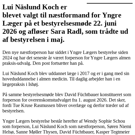
Lui Näslund Koch er
blevet valgt til næstformand for Yngre
Læger på et bestyrelsesmøde 22. juni
2026 og afløser Sara Radl, som trådte ud
af bestyrelsen i maj.
Den nye næstforperson har siddet i Yngre Lægers bestyrelse siden
2024 og har det seneste år været forperson for Yngre Lægers almen
praksis-udvalg. Den post fortsætter han på.
Lui Näslund Koch blev uddannet læge i 2017 og er i gang med sin
hoveduddannelse i almen medicin. Til daglig arbejder han i en
lægepraksis i Ishøj.
På samme bestyrelsesmøde blev David Füchtbauer konstitueret som
forperson for overenskomstudvalget fra 1. august 2026. Det sker,
fordi Tue Kruse Rasmussen bliver overlæge og derfor træder ud af
bestyrelsen.
Yngre Lægers bestyrelse består herefter af Wendy Sophie Schou
som forperson, Lui Näslund Koch som næstforperson, Søren Niemi
Helsø, Sanne Møller Thysen, David Füchtbauer, Kasper Tegtmeier