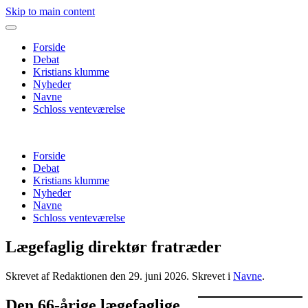
Skip to main content
Forside
Debat
Kristians klumme
Nyheder
Navne
Schloss venteværelse
Forside
Debat
Kristians klumme
Nyheder
Navne
Schloss venteværelse
Lægefaglig direktør fratræder
Skrevet af Redaktionen den
29. juni 2026
. Skrevet i
Navne
.
Den 66-årige lægefaglige