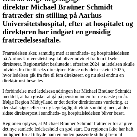
direktør Michael Braüner Schmidt
fratræder sin stilling på Aarhus
Universitetshospital, efter at hospitalet og
direktøren har indgået en gensidig
fratrædelsesaftale.
Fratrædelsen sker, samtidig med at sundheds- og hospitalsledelsen
på Aarhus Universitetshospital bliver udvidet fra fem til seks
direktører. Regionsrådet besluttede i efteråret 2024, at ledelsen skulle
udvides fra fire til seks direktører. Første udvidelse skete i 2025,
hvor ledelsen gik fra fire til fem direktører, og nu skal endnu en
direktørpost besættes.
I forbindelse med ledelsesændringen har Michael Braüner Schmidt
meddelt, at han ønsker at gå på pension inden for de næste par år.
Ifølge Region Midtjylland er det derfor direktionens vurdering, at
der skal søges efter en ny lægefaglig direktør samtidig med, at den
sidste direktørpost i sundheds- og hospitalsledelsen bliver besat.
Regionen oplyser, at Michael Braüner Schmidt fratræder for at give
det nye samlede ledelseshold en god start. Da regionen ikke har haft
mulighed for at tilbyde ham en anden passende stilling frem til