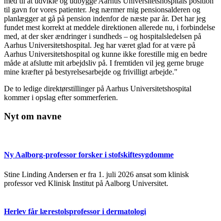
med til at udvikle og udbygge Aarhus Universitetshospitals position
til gavn for vores patienter. Jeg nærmer mig pensionsalderen og
planlægger at gå på pension indenfor de næste par år. Det har jeg
fundet mest korrekt at meddele direktionen allerede nu, i forbindelse
med, at der sker ændringer i sundheds – og hospitalsledelsen på
Aarhus Universitetshospital. Jeg har været glad for at være på
Aarhus Universitetshospital og kunne ikke forestille mig en bedre
måde at afslutte mit arbejdsliv på. I fremtiden vil jeg gerne bruge
mine kræfter på bestyrelsesarbejde og frivilligt arbejde."
De to ledige direktørstillinger på Aarhus Universitetshospital
kommer i opslag efter sommerferien.
Nyt om navne
Ny Aalborg-professor forsker i stofskiftesygdomme
Stine Linding Andersen er fra 1. juli 2026 ansat som klinisk
professor ved Klinisk Institut på Aalborg Universitet.
Herlev får lærestolsprofessor i dermatologi