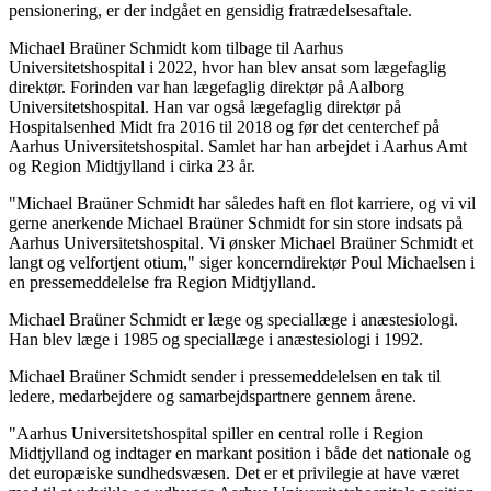
pensionering, er der indgået en gensidig fratrædelsesaftale.
Michael Braüner Schmidt kom tilbage til Aarhus
Universitetshospital i 2022, hvor han blev ansat som lægefaglig
direktør. Forinden var han lægefaglig direktør på Aalborg
Universitetshospital. Han var også lægefaglig direktør på
Hospitalsenhed Midt fra 2016 til 2018 og før det centerchef på
Aarhus Universitetshospital. Samlet har han arbejdet i Aarhus Amt
og Region Midtjylland i cirka 23 år.
"Michael Braüner Schmidt har således haft en flot karriere, og vi vil
gerne anerkende Michael Braüner Schmidt for sin store indsats på
Aarhus Universitetshospital. Vi ønsker Michael Braüner Schmidt et
langt og velfortjent otium," siger koncerndirektør Poul Michaelsen i
en pressemeddelelse fra Region Midtjylland.
Michael Braüner Schmidt er læge og speciallæge i anæstesiologi.
Han blev læge i 1985 og speciallæge i anæstesiologi i 1992.
Michael Braüner Schmidt sender i pressemeddelelsen en tak til
ledere, medarbejdere og samarbejdspartnere gennem årene.
"Aarhus Universitetshospital spiller en central rolle i Region
Midtjylland og indtager en markant position i både det nationale og
det europæiske sundhedsvæsen. Det er et privilegie at have været