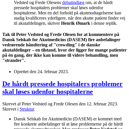
Vedsted og Frede Olesens
debatindlæg
om, at de hårdt
pressede hospitalers problemer skal løses udenfor
hospitalerne. Men en del forhold på akutmodtagelserne kan
stadig kvalificeres yderligere, når den akutte patient finder vej
til akutafdelingen, skriver
Henrik Ømark
i denne replik.
Tak til Peter Vedsted og Frede Olesen for at kommentere på
Dansk Selskab for Akutmedicins (DASEM) fire anbefalinger
vedrørende håndtering af "crowding" i de danske
akutafdelinger – en tilstand, hvor der ligger for mange patienter
på én gang, der ikke kan komme til videre behandling, men
"strander".
Oprettet den
24. februar 2023
.
De hårdt pressede hospitalers problemer
skal løses udenfor hospitalerne
Skrevet af Peter Vedsted og Frede Olesen den
12. februar 2023
.
Skrevet i
Struktur
.
Dansk Selskab for Akutmedicin (DASEM) er kommet med
fire konkrete anbefalinger til at løse problemerne på de hårdt