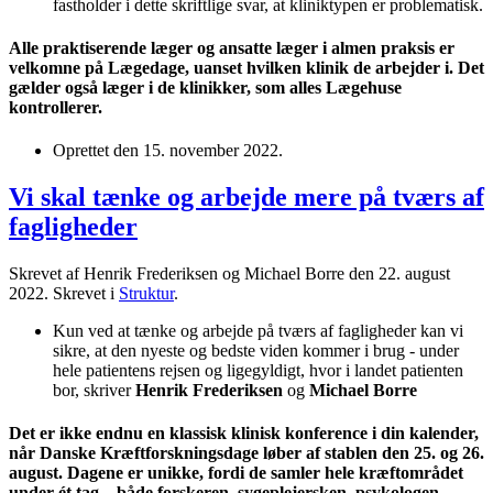
fastholder i dette skriftlige svar, at kliniktypen er problematisk.
Alle praktiserende læger og ansatte læger i almen praksis er
velkomne på Lægedage, uanset hvilken klinik de arbejder i. Det
gælder også læger i de klinikker, som alles Lægehuse
kontrollerer.
Oprettet den
15. november 2022
.
Vi skal tænke og arbejde mere på tværs af
fagligheder
Skrevet af Henrik Frederiksen og Michael Borre den
22. august
2022
. Skrevet i
Struktur
.
Kun ved at tænke og arbejde på tværs af fagligheder kan vi
sikre, at den nyeste og bedste viden kommer i brug - under
hele patientens rejsen og ligegyldigt, hvor i landet patienten
bor, skriver
Henrik Frederiksen
og
Michael Borre
Det er ikke endnu en klassisk klinisk konference i din kalender,
når Danske Kræftforskningsdage løber af stablen den 25. og 26.
august. Dagene er unikke, fordi de samler hele kræftområdet
under ét tag – både forskeren, sygeplejersken, psykologen,