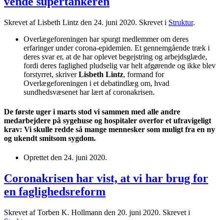
vende supertankeren
Skrevet af Lisbeth Lintz den
24. juni 2020
. Skrevet i
Struktur
.
Overlægeforeningen har spurgt medlemmer om deres
erfaringer under corona-epidemien. Et gennemgående træk i
deres svar er, at de har oplevet begejstring og arbejdsglæde,
fordi deres faglighed pludselig var helt afgørende og ikke blev
forstyrret, skriver
Lisbeth Lintz
, formand for
Overlægeforeningen i et debatindlæg om, hvad
sundhedsvæsenet har lært af coronakrisen.
De første uger i marts stod vi sammen med alle andre
medarbejdere på sygehuse og hospitaler overfor et ufravigeligt
krav: Vi skulle redde så mange mennesker som muligt fra en ny
og ukendt smitsom sygdom.
Oprettet den
24. juni 2020
.
Coronakrisen har vist, at vi har brug for
en faglighedsreform
Skrevet af Torben K. Hollmann den
20. juni 2020
. Skrevet i