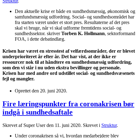
Struktur
.
Den aktuelle krise er både en sundhedsmæssig, økonomisk og
samfundsmæssig udfordring. Social- og sundhedsområdet har
fra starten været under et stort pres. Resultaterne af det pres
skal vi bruge, når vi skal udforme fremtidens social- og
sundhedssektor. skriver
Torben K. Hollmann
, sektorformand
FOA, i dette debatindlæg.
Krisen har været en stresstest af velfærdsområder, der er blevet
underprioriteret år efter år. Det har vist, at der ikke er
ressourcer nok til at håndtere en sundhedsmæssig udfordring,
som den vi står i nu uden ekstra bevillinger og personale.
Krisen har med andre ord udstillet social- og sundhedsvæsenets
fejl og mangler.
Oprettet den
20. juni 2020
.
Fire læringspunkter fra coronakrisen bør
indgå i sundhedsaftale
Skrevet af Super User den
11. juni 2020
. Skrevet i
Struktur
.
Under coronakrisen så vi, hvordan medarbejdere blev