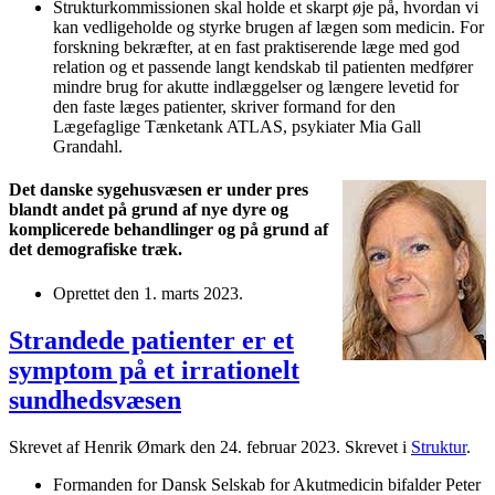
Strukturkommissionen skal holde et skarpt øje på, hvordan vi
kan vedligeholde og styrke brugen af lægen som medicin. For
forskning bekræfter, at en fast praktiserende læge med god
relation og et passende langt kendskab til patienten medfører
mindre brug for akutte indlæggelser og længere levetid for
den faste læges patienter, skriver formand for den
Lægefaglige Tænketank ATLAS, psykiater Mia Gall
Grandahl.
Det danske sygehusvæsen er under pres
blandt andet på grund af nye dyre og
komplicerede behandlinger og på grund af
det demografiske træk.
Oprettet den
1. marts 2023
.
Strandede patienter er et
symptom på et irrationelt
sundhedsvæsen
Skrevet af Henrik Ømark den
24. februar 2023
. Skrevet i
Struktur
.
Formanden for Dansk Selskab for Akutmedicin bifalder Peter