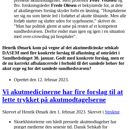
pressede akutmodtagelser. Men professor
Peter Vedsted
og
fhv. forskningsleder
Frede Olesen
er bekymrede for, at dele
af akutlægernes forslag skyder forbi en løsning. "Hospitalerne
ser sig nu som første led i forløbet af akutte tilstande. Men alle
forløb starter og slutter uden for sygehusene," skriver de.
"Man har politisk glemt at satse på resten af et kompetent
sundhedsvæsen. Derfor ender man igen og igen i en situation
med over-crowding på hospitaler".
Henrik Ømark kom på vegne af det akutmedicinske selskab
DASEM med fire konkrete forslag til aflastning af området i
Sundhedstinget 30. januar. Godt med konkrete forslag, men er
de nu korrekt afbalancerede i forhold til det samlede behov for
akut syge og for det samlede sundhedsvæsen?
Oprettet den
12. februar 2023
.
Vi akutmedicinerne har fire forslag til at
lette trykket på akutmodtagelserne
Skrevet af Henrik Ømark den
1. februar 2023
. Skrevet i
Struktur
.
Skrækhistorierne om hårdt pressede akutmodtagelser har
præget medierne den seneste tid. Dansk Selskab for