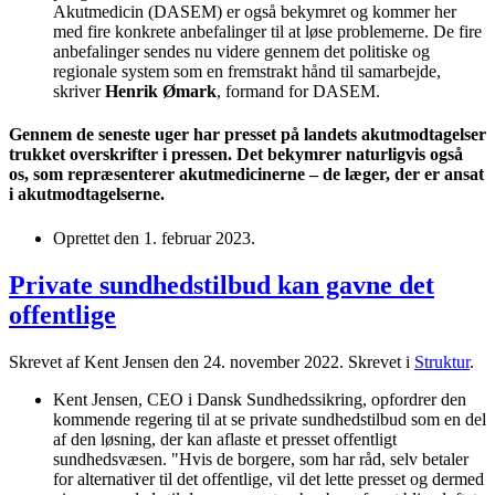
Akutmedicin (DASEM) er også bekymret og kommer her
med fire konkrete anbefalinger til at løse problemerne. De fire
anbefalinger sendes nu videre gennem det politiske og
regionale system som en fremstrakt hånd til samarbejde,
skriver
Henrik Ømark
, formand for DASEM.
Gennem de seneste uger har presset på landets akutmodtagelser
trukket overskrifter i pressen. Det bekymrer naturligvis også
os, som repræsenterer akutmedicinerne – de læger, der er ansat
i akutmodtagelserne.
Oprettet den
1. februar 2023
.
Private sundhedstilbud kan gavne det
offentlige
Skrevet af Kent Jensen den
24. november 2022
. Skrevet i
Struktur
.
Kent Jensen, CEO i Dansk Sundhedssikring, opfordrer den
kommende regering til at se private sundhedstilbud som en del
af den løsning, der kan aflaste et presset offentligt
sundhedsvæsen. "Hvis de borgere, som har råd, selv betaler
for alternativer til det offentlige, vil det lette presset og dermed