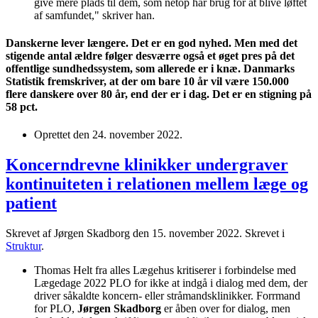
give mere plads til dem, som netop har brug for at blive løftet
af samfundet," skriver han.
Danskerne lever længere. Det er en god nyhed. Men med det
stigende antal ældre følger desværre også et øget pres på det
offentlige sundhedssystem, som allerede er i knæ. Danmarks
Statistik fremskriver, at der om bare 10 år vil være 150.000
flere danskere over 80 år, end der er i dag. Det er en stigning på
58 pct.
Oprettet den
24. november 2022
.
Koncerndrevne klinikker undergraver
kontinuiteten i relationen mellem læge og
patient
Skrevet af Jørgen Skadborg den
15. november 2022
. Skrevet i
Struktur
.
Thomas Helt fra alles Lægehus kritiserer i forbindelse med
Lægedage 2022 PLO for ikke at indgå i dialog med dem, der
driver såkaldte koncern- eller stråmandsklinikker. Forrmand
for PLO,
Jørgen Skadborg
er åben over for dialog, men