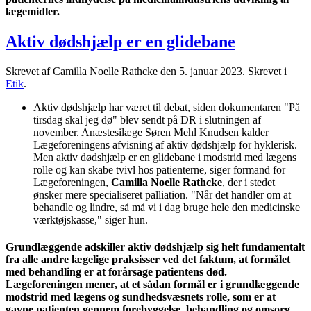
lægemidler.
Aktiv dødshjælp er en glidebane
Skrevet af Camilla Noelle Rathcke den
5. januar 2023
. Skrevet i
Etik
.
Aktiv dødshjælp har været til debat, siden dokumentaren "På
tirsdag skal jeg dø" blev sendt på DR i slutningen af
november. Anæstesilæge Søren Mehl Knudsen kalder
Lægeforeningens afvisning af aktiv dødshjælp for hyklerisk.
Men aktiv dødshjælp er en glidebane i modstrid med lægens
rolle og kan skabe tvivl hos patienterne, siger formand for
Lægeforeningen,
Camilla Noelle Rathcke
, der i stedet
ønsker mere specialiseret palliation. "Når det handler om at
behandle og lindre, så må vi i dag bruge hele den medicinske
værktøjskasse," siger hun.
Grundlæggende adskiller aktiv dødshjælp sig helt fundamentalt
fra alle andre lægelige praksisser ved det faktum, at formålet
med behandling er at forårsage patientens død.
Lægeforeningen mener, at et sådan formål er i grundlæggende
modstrid med lægens og sundhedsvæsnets rolle, som er at
gavne patienten gennem forebyggelse, behandling og omsorg.