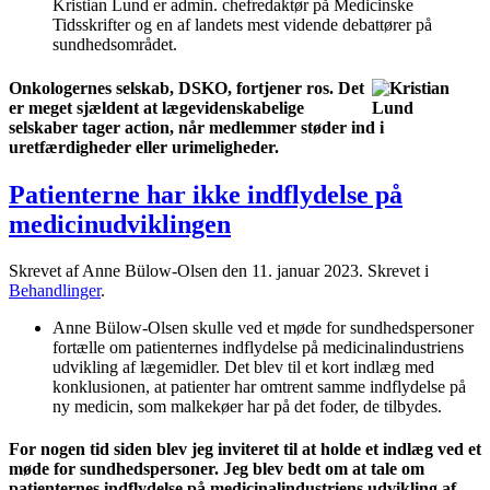
Kristian Lund er admin. chefredaktør på Medicinske
Tidsskrifter og en af landets mest vidende debattører på
sundhedsområdet.
Onkologernes selskab, DSKO, fortjener ros. Det
er meget sjældent at lægevidenskabelige
selskaber tager action, når medlemmer støder ind i
uretfærdigheder eller urimeligheder.
Patienterne har ikke indflydelse på
medicinudviklingen
Skrevet af Anne Bülow-Olsen den
11. januar 2023
. Skrevet i
Behandlinger
.
Anne Bülow-Olsen skulle ved et møde for sundhedspersoner
fortælle om patienternes indflydelse på medicinalindustriens
udvikling af lægemidler. Det blev til et kort indlæg med
konklusionen, at patienter har omtrent samme indflydelse på
ny medicin, som malkekøer har på det foder, de tilbydes.
For nogen tid siden blev jeg inviteret til at holde et indlæg ved et
møde for sundhedspersoner. Jeg blev bedt om at tale om
patienternes indflydelse på medicinalindustriens udvikling af