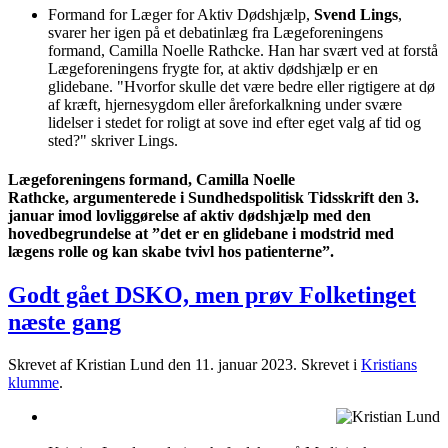
Formand for Læger for Aktiv Dødshjælp,
Svend Lings
,
svarer her igen på et debatinlæg fra Lægeforeningens
formand, Camilla Noelle Rathcke. Han har svært ved at forstå
Lægeforeningens frygte for, at aktiv dødshjælp er en
glidebane. "Hvorfor skulle det være bedre eller rigtigere at dø
af kræft, hjernesygdom eller åreforkalkning under svære
lidelser i stedet for roligt at sove ind efter eget valg af tid og
sted?" skriver Lings.
Lægeforeningens formand, Camilla Noelle
Rathcke, argumenterede i Sundhedspolitisk Tidsskrift den 3.
januar imod lovliggørelse af aktiv dødshjælp med den
hovedbegrundelse at ”det er en glidebane i modstrid med
lægens rolle og kan skabe tvivl hos patienterne”.
Godt gået DSKO, men prøv Folketinget
næste gang
Skrevet af Kristian Lund den
11. januar 2023
. Skrevet i
Kristians
klumme
.