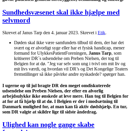
Sundhedsvæsenet skal ikke hjælpe med
selvmord
Skrevet af Janus Tarp den
4. januar 2023
. Skrevet i
Etik
.
Døden skal ikke være samfundets tilbud til dem, der har det
svært og er alvorligt syge eller har et fysisk handicap, mener
formand for UlykkesPatientForeningen,
Janus Tarp
, som
kritiserer DR´s udsendelse om Preben Nielsen, der tog til
Belgien for at dø. "Jeg var selv som ung i tvivl om mit liv og
mit livs værdi, og hvordan vil DR’s og Det Kongelige Teaters
fremstillinger så ikke påvirke andre nyskadede? spørger han.
I ugerne op til jul bragte DR den meget omdiskuterede
udsendelse om Preben Nielsen, der efter en alvorlig
arbejdsulykke ikke ønskede at leve mere. Han tog til Belgien for
at for at få hjælp til at dø. I Belgien er der i modsætning til
Danmark mulighed for, at man kan få aktiv dødshjælp. En tur,
som DR valgte at skildre lige til sidste åndedrag.
Ulighed kan nogle gange skabe