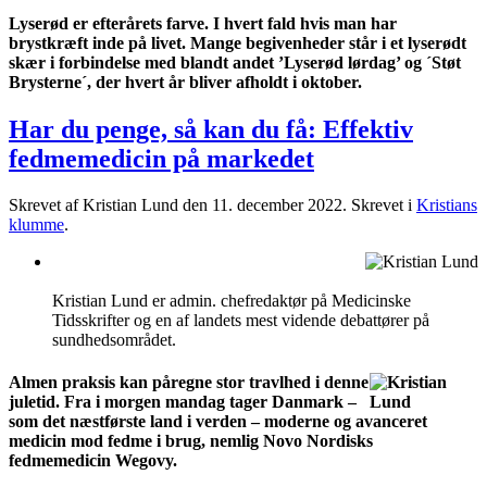
Lyserød er efterårets farve. I hvert fald hvis man har
brystkræft inde på livet. Mange begivenheder står i et lyserødt
skær i forbindelse med blandt andet ’Lyserød lørdag’ og ´Støt
Brysterne´, der hvert år bliver afholdt i oktober.
Har du penge, så kan du få: Effektiv
fedmemedicin på markedet
Skrevet af Kristian Lund den
11. december 2022
. Skrevet i
Kristians
klumme
.
Kristian Lund er admin. chefredaktør på Medicinske
Tidsskrifter og en af landets mest vidende debattører på
sundhedsområdet.
Almen praksis kan påregne stor travlhed i denne
juletid. Fra i morgen mandag tager Danmark –
som det næstførste land i verden – moderne og avanceret
medicin mod fedme i brug, nemlig Novo Nordisks
fedmemedicin Wegovy.