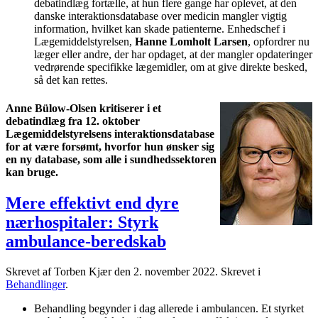
debatindlæg fortælle, at hun flere gange har oplevet, at den
danske interaktionsdatabase over medicin mangler vigtig
information, hvilket kan skade patienterne. Enhedschef i
Lægemiddelstyrelsen,
Hanne Lomholt Larsen
, opfordrer nu
læger eller andre, der har opdaget, at der mangler opdateringer
vedrørende specifikke lægemidler, om at give direkte besked,
så det kan rettes.
Anne Bülow-Olsen kritiserer i et
debatindlæg fra 12. oktober
Lægemiddelstyrelsens interaktionsdatabase
for at være forsømt, hvorfor hun ønsker sig
en ny database, som alle i sundhedssektoren
kan bruge.
Mere effektivt end dyre
nærhospitaler: Styrk
ambulance-beredskab
Skrevet af Torben Kjær den
2. november 2022
. Skrevet i
Behandlinger
.
Behandling begynder i dag allerede i ambulancen. Et styrket