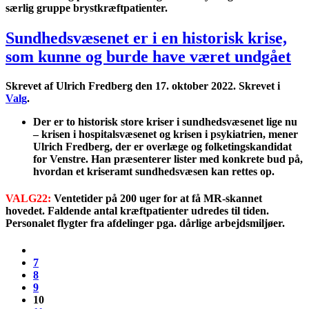
særlig gruppe brystkræftpatienter.
Sundhedsvæsenet er i en historisk krise,
som kunne og burde have været undgået
Skrevet af Ulrich Fredberg den
17. oktober 2022
. Skrevet i
Valg
.
Der er to historisk store kriser i sundhedsvæsenet lige nu
– krisen i hospitalsvæsenet og krisen i psykiatrien, mener
Ulrich Fredberg
, der er overlæge og folketingskandidat
for Venstre. Han præsenterer lister med konkrete bud på,
hvordan et kriseramt sundhedsvæsen kan rettes op.
VALG22:
Ventetider på 200 uger for at få MR-skannet
hovedet. Faldende antal kræftpatienter udredes til tiden.
Personalet flygter fra afdelinger pga. dårlige arbejdsmiljøer.
7
8
9
10