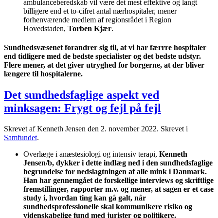
ambulanceberedskab vil være det mest effektive og langt
billigere end et to-cifret antal nærhospitaler, mener
forhenværende medlem af regionsrådet i Region
Hovedstaden,
Torben Kjær
.
Sundhedsvæsenet forandrer sig til, at vi har færrre hospitaler
end tidligere med de bedste specialister og det bedste udstyr.
Flere mener, at det giver utryghed for borgerne, at der bliver
længere til hospitalerne.
Det sundhedsfaglige aspekt ved
minksagen: Frygt og fejl på fejl
Skrevet af Kenneth Jensen den
2. november 2022
. Skrevet i
Samfundet
.
Overlæge i anæstesiologi og intensiv terapi,
Kenneth
Jensen/b, dykker i dette indlæg ned i den sundhedsfaglige
begrundelse for nedslagtningen af alle mink i Danmark.
Han har gennemgået de forskellige interviews og skriftlige
fremstillinger, rapporter m.v. og mener, at sagen er et case
study i, hvordan ting kan gå galt, når
sundhedsprofessionelle skal kommunikere risiko og
videnskabelige fund med jurister og politikere.