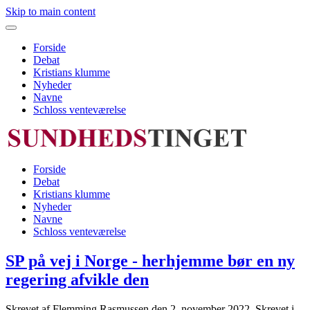
Skip to main content
Forside
Debat
Kristians klumme
Nyheder
Navne
Schloss venteværelse
Forside
Debat
Kristians klumme
Nyheder
Navne
Schloss venteværelse
SP på vej i Norge - herhjemme bør en ny
regering afvikle den
Skrevet af Flemming Rasmussen den
2. november 2022
. Skrevet i