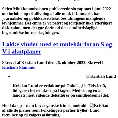
Siden Minkkommissionen publicerede sin rapport i juni 2022
om forløbet op til aflivning af alle mink i Danmark, har
journalister og politikere italesat beslutningens manglende
lovhjemmel. Det emne er velbelyst og fortjener ikke yderligere
diskussion, men det gør derimod den sundhedsfaglige
begrundelse for nedslagtningen.
Løkke vinder med et mulehår foran S og
V i akutplaner
Skrevet af Kristian Lund den
26. oktober 2022
. Skrevet i
Kristians klumme
.
Kristian Lund er redaktør på Onkologisk Tidsskrift,
tidligere chefredaktør på Dagens Medicin og en af
landets mest vidende debattører på sundhedsområdet.
Hold da op – man bliver ganske trimlet omkuld
af alle de planer, som Folketingets partier tryller
frem her op til valgets afslutning.