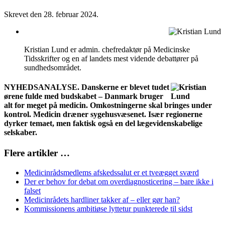
Skrevet den
28. februar 2024
.
Kristian Lund er admin. chefredaktør på Medicinske
Tidsskrifter og en af landets mest vidende debattører på
sundhedsområdet.
NYHEDSANALYSE. Danskerne er blevet tudet
ørene fulde med budskabet – Danmark bruger
alt for meget på medicin. Omkostningerne skal bringes under
kontrol. Medicin dræner sygehusvæsenet. Især regionerne
dyrker temaet, men faktisk også en del lægevidenskabelige
selskaber.
Flere artikler …
Medicinrådsmedlems afskedssalut er et tveægget sværd
Der er behov for debat om overdiagnosticering – bare ikke i
falset
Medicinrådets hardliner takker af – eller gør han?
Kommissionens ambitiøse lyttetur punkterede til sidst